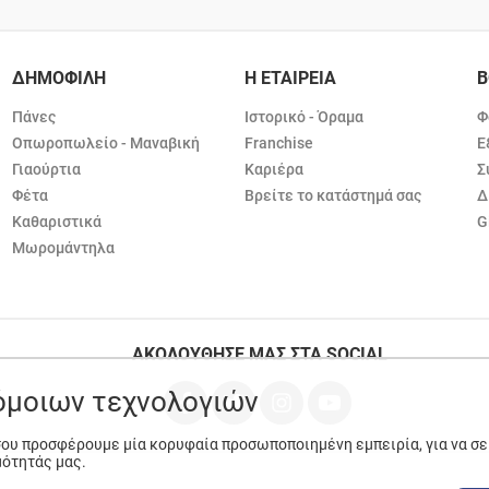
ΔΗΜΟΦΙΛΗ
Η ΕΤΑΙΡΕΙΑ
Β
Πάνες
Ιστορικό - Όραμα
Φ
Οπωροπωλείο - Μαναβική
Franchise
Ε
Γιαούρτια
Καριέρα
Σ
Φέτα
Βρείτε το κατάστημά σας
Δ
Καθαριστικά
G
Μωρομάντηλα
ΑΚΟΛΟΥΘΗΣΕ ΜΑΣ ΣΤΑ SOCIAL
ρόμοιων τεχνολογιών
 σου προσφέρουμε μία κορυφαία προσωποποιημένη εμπειρία, για να σ
μότητάς μας.