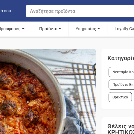
μά σου
Προσφορές
Προϊόντα
Υπηρεσίες
Loyalty C
Κατηγορί
Νεκταρία Κο
Προϊόντα Επ
Ορεκτικό
Θέλεις να
ΚΡΗΤΙΚΟ