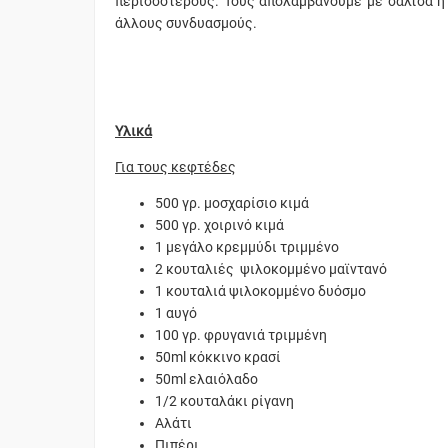
περισσότερους. Τους απολαμβάνουμε με σάλτσα ή 
άλλους συνδυασμούς.
Υλικά
Για τους κεφτέδες
500 γρ. μοσχαρίσιο κιμά
500 γρ. χοιρινό κιμά
1 μεγάλο κρεμμύδι τριμμένο
2 κουταλιές ψιλοκομμένο μαϊντανό
1 κουταλιά ψιλοκομμένο δυόσμο
1 αυγό
100 γρ. φρυγανιά τριμμένη
50ml κόκκινο κρασί
50ml ελαιόλαδο
1/2 κουταλάκι ρίγανη
Αλάτι
Πιπέρι