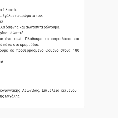
α 1 λεπτό.
α βγάλει τα αρώματα του.
εί.
ύλλα δάφνης και αλατοπιπερώνουμε.
ρίπου 3 λεπτά.
 σε ένα ταψί. Πλάθουμε τα κεφτεδάκια και
ού πάνω στα κρεμμύδια.
νουμε σε προθερμασμένο φούρνο στους 180
τά.
μογιαννάκης Λεωνίδας, Επιμέλεια κειμένου :
κης Μιχάλης