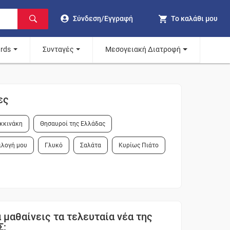
Σύνδεση/Εγγραφή
Το καλάθι μου
ards
Συνταγές
Μεσογειακή Διατροφή
ες
κκινάκη
Θησαυροί της Ελλάδας
ιλογή μου
Γλυκό
Σαλάτα
Κυρίως Πιάτο
 μαθαίνεις τα τελευταία νέα της
Σ;