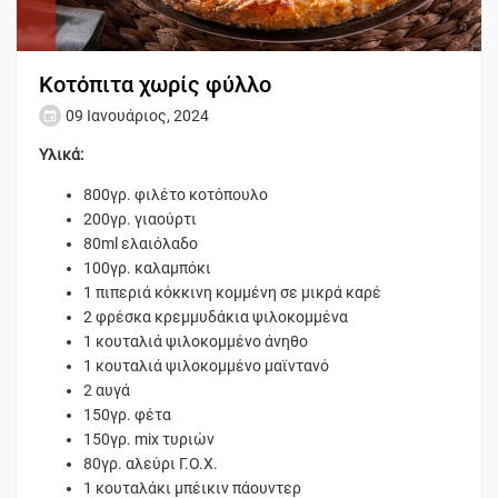
Κοτόπιτα χωρίς φύλλο
09 Ιανουάριος, 2024
Υλικά:
800γρ. φιλέτο κοτόπουλο
200γρ. γιαούρτι
80ml ελαιόλαδο
100γρ. καλαμπόκι
1 πιπεριά κόκκινη κομμένη σε μικρά καρέ
2 φρέσκα κρεμμυδάκια ψιλοκομμένα
1 κουταλιά ψιλοκομμένο άνηθο
1 κουταλιά ψιλοκομμένο μαϊντανό
2 αυγά
150γρ. φέτα
150γρ. mix τυριών
80γρ. αλεύρι Γ.Ο.Χ.
1 κουταλάκι μπέικιν πάουντερ