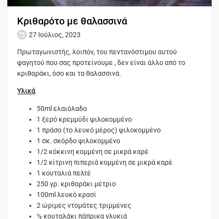
Κριθαρότο με θαλασσινά
27 Ιούλιος, 2023
Πρωταγωνιστής, λοιπόν, του πεντανόστιμου αυτού
φαγητού που σας προτείνουμε , δεν είναι άλλο από το
κριθαράκι, όσο και τα θαλασσινά.
Υλικά
50ml ελαιόλαδο
1 ξερό κρεμμύδι ψιλοκομμένο
1 πράσο (το λευκό μέρος) ψιλοκομμένο
1 σκ. σκόρδο ψιλοκομμένο
1/2 κόκκινη κομμένη σε μικρά καρέ
1/2 κίτρινη πιπεριά κομμένη σε μικρά καρέ
1 κουταλιά πελτέ
250 γρ. κριθαράκι μέτριο
100ml λευκό κρασί
2 ώριμες ντομάτες τριμμένες
½ κουταλάκι πάπρικα γλυκιά