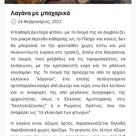
Λαγάνα με μπαχαρικά
24 Φεβρουάριος, 2022
Η Καθαρή Δευτέρα φτάνει -με το όνομά της να συμβολίζει
την μακρά περίοδο κάθαρσης ως το Πάσχα- και κανείς δεν
θα μπορούσε να την φαντασθεί χωρίς έστω και μία
πλακουτσωτή λαγάνα στο τραπέζι, δίπλα στα θαλασσινά,
τα τουρσί, τους χαλβάδες και τις ταραμοσαλάτες, να
ξεσηκώνει, με την κρατσανιστή κόρα και το μπόλικο
σουσαμάκι της. Το όνομά της προέρχεται από το αρχαίο
ελληνικό “λάγανον”, ένα επίσης πεπλατυσμένο
αρτοπαρασκεύασμα από αλεύρι και νερό, ενώ δεν λείπουν
και οι αναφορές της από μεγάλους συγγραφείς της
αρχαιότητας, όπως ο Έλληνας Αριστοφάνης στις
“Εκκλησιάζουσες” ή ο Ρωμαίος Οράτιος, που την
αναφέρει ως “το γλύκισμα των φτωχών”.
Η λαγάνα είναι άζυμος άρτος, παρασκευάζεται δηλαδή
παραδοσιακά χωρίς προζύμι. Το γεγονός ότι τέτοιο άζυμο