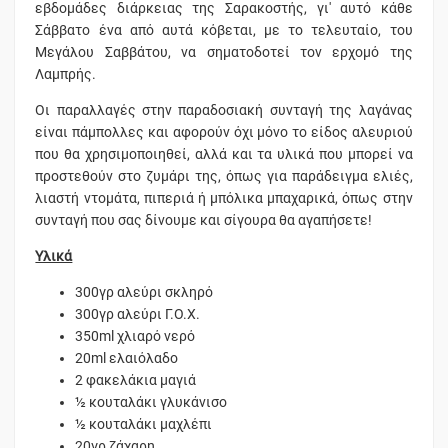
εβδομάδες διάρκειας της Σαρακοστής, γι' αυτό κάθε
Σάββατο ένα από αυτά κόβεται, με το τελευταίο, του
Μεγάλου Σαββάτου, να σηματοδοτεί τον ερχομό της
Λαμπρής.
Οι παραλλαγές στην παραδοσιακή συνταγή της λαγάνας
είναι πάμπολλες και αφορούν όχι μόνο το είδος αλευριού
που θα χρησιμοποιηθεί, αλλά και τα υλικά που μπορεί να
προστεθούν στο ζυμάρι της, όπως για παράδειγμα ελιές,
λιαστή ντομάτα, πιπεριά ή μπόλικα μπαχαρικά, όπως στην
συνταγή που σας δίνουμε και σίγουρα θα αγαπήσετε!
Υλικά
300γρ αλεύρι σκληρό
300γρ αλεύρι Γ.Ο.Χ.
350ml χλιαρό νερό
20ml ελαιόλαδο
2 φακελάκια μαγιά
½ κουταλάκι γλυκάνισο
½ κουταλάκι μαχλέπι
20γρ ζάχαρη