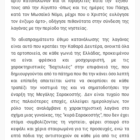
άρτο κατανάλωναν και οι Ισραηλίτες κατά την “έξοδό”
τους από την Αίγυπτο -όπως και τις ημέρες του Πάσχα,
κατά τον Μωσαϊκό Νόμο, μέχρι που ο Χριστός ευλόγησε
τον ένζυμο άρτο-, οδήγησε πιθανότατα στην σύνδεση της
λαγάνας με την περίοδο της νηστείας.
Το αδιαπραγμάτευτο έθιμο κατανάλωσης της λαγάνας
είναι αυτό που κρατάει την Καθαρά Δευτέρα, ανοικτά όλα
τα αρτοποιεία, σε κάθε γωνιά της Ελλάδας, προκειμένου
να είναι φρέσκια και μοσχομυριστή, με τις
χαρακτηριστικές "δαχτυλιές" στην επιφάνειά της, που
δημιουργούνται από το πάτημα που θα την κάνει όσο λεπτή
και επίπεδη απαιτείται ώστε να σκορπίσει σε κάθε
τραπέζι την νοστιμιά της και να σηματοδοτήσει την
έναρξη της Μεγάλης Σαρακοστής. Δεν είναι τυχαίο που
στις παλαιότερες εποχές, ελλείψει ημερολογίων, τον
ρόλο τους αναλάμβανε η χαρακτηριστική λαγάνα στο
σχήμα μιας γυναίκας, της "κυρά-Σαρακοστής", που δεν έχει
στόμα -συμβολίζοντας τη νηστεία-, φέρει σταυρό στο
κεφάλι και χέρια σταυρωμένα για τις προσευχές, ενώ τα
επτά πόδια της αντιστοιχούν σε κάθε μία από τις επτά