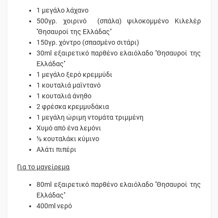
1 μεγάλο λάχανο
500γρ. χοιρινό (σπάλα) ψιλοκομμένο Κιλελέρ
''Θησαυροί της Ελλάδας''
150γρ. χόντρο (σπασμένο σιτάρι)
30ml εξαιρετικό παρθένο ελαιόλαδο ''Θησαυροί της
Ελλάδας''
1 μεγάλο ξερό κρεμμύδι
1 κουταλιά μαϊντανό
1 κουταλιά άνηθο
2 φρέσκα κρεμμυδάκια
1 μεγάλη ώριμη ντομάτα τριμμένη
Χυμό από ένα λεμόνι
½ κουταλάκι κύμινο
Αλάτι πιπέρι
Για το μαγείρεμα
80ml εξαιρετικό παρθένο ελαιόλαδο ''Θησαυροί της
Ελλάδας''
400ml νερό