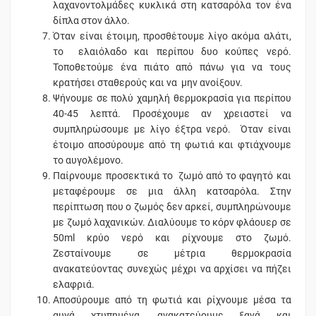
λαχανοντολμάδες κυκλικά στη κατσαρόλα τον ένα
δίπλα στον άλλο.
Όταν είναι έτοιμη, προσθέτουμε λίγο ακόμα αλάτι,
το ελαιόλαδο και περίπου δυο κούπες νερό.
Τοποθετούμε ένα πιάτο από πάνω για να τους
κρατήσει σταθερούς και να μην ανοίξουν.
Ψήνουμε σε πολύ χαμηλή θερμοκρασία για περίπου
40-45 λεπτά. Προσέχουμε αν χρειαστεί να
συμπληρώσουμε με λίγο έξτρα νερό. Όταν είναι
έτοιμο αποσύρουμε από τη φωτιά και φτιάχνουμε
το αυγολέμονο.
Παίρνουμε προσεκτικά το ζωμό από το φαγητό και
μεταφέρουμε σε μια άλλη κατσαρόλα. Στην
περίπτωση που ο ζωμός δεν αρκεί, συμπληρώνουμε
με ζωμό λαχανικών. Διαλύουμε το κόρν φλάουερ σε
50ml κρύο νερό και ρίχνουμε στο ζωμό.
Ζεσταίνουμε σε μέτρια θερμοκρασία
ανακατεύοντας συνεχώς μέχρι να αρχίσει να πήζει
ελαφριά.
Αποσύρουμε από τη φωτιά και ρίχνουμε μέσα τα
αυγά χτυπημένα, ανακατεύουμε ξανά και