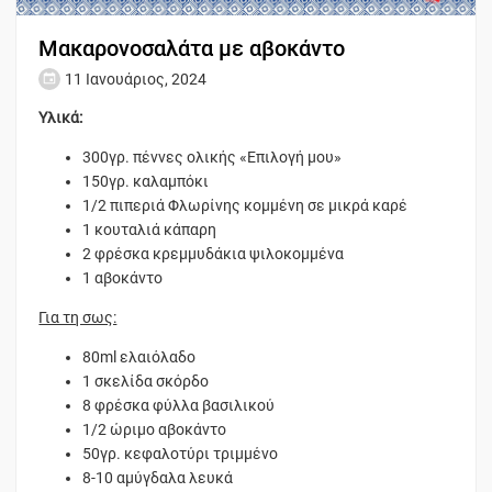
Μακαρονοσαλάτα με αβοκάντο
11 Ιανουάριος, 2024
Υλικά:
300γρ. πέννες ολικής «Επιλογή μου»
150γρ. καλαμπόκι
1/2 πιπεριά Φλωρίνης κομμένη σε μικρά καρέ
1 κουταλιά κάπαρη
2 φρέσκα κρεμμυδάκια ψιλοκομμένα
1 αβοκάντο
Για τη σως:
80ml ελαιόλαδο
1 σκελίδα σκόρδο
8 φρέσκα φύλλα βασιλικού
1/2 ώριμο αβοκάντο
50γρ. κεφαλοτύρι τριμμένο
8-10 αμύγδαλα λευκά