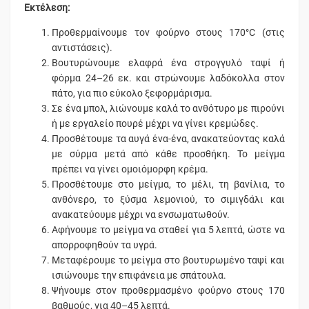
Εκτέλεση:
Προθερμαίνουμε τον φούρνο στους 170°C (στις
αντιστάσεις).
Βουτυρώνουμε ελαφρά ένα στρογγυλό ταψί ή
φόρμα 24–26 εκ. και στρώνουμε λαδόκολλα στον
πάτο, για πιο εύκολο ξεφορμάρισμα.
Σε ένα μπολ, λιώνουμε καλά το ανθότυρο με πιρούνι
ή με εργαλείο πουρέ μέχρι να γίνει κρεμώδες.
Προσθέτουμε τα αυγά ένα-ένα, ανακατεύοντας καλά
με σύρμα μετά από κάθε προσθήκη. Το μείγμα
πρέπει να γίνει ομοιόμορφη κρέμα.
Προσθέτουμε στο μείγμα, το μέλι, τη βανίλια, το
ανθόνερο, το ξύσμα λεμονιού, το σιμιγδάλι και
ανακατεύουμε μέχρι να ενσωματωθούν.
Αφήνουμε το μείγμα να σταθεί για 5 λεπτά, ώστε να
απορροφηθούν τα υγρά.
Μεταφέρουμε το μείγμα στο βουτυρωμένο ταψί και
ισιώνουμε την επιφάνεια με σπάτουλα.
Ψήνουμε στον προθερμασμένο φούρνο στους 170
βαθμούς, για 40–45 λεπτά.