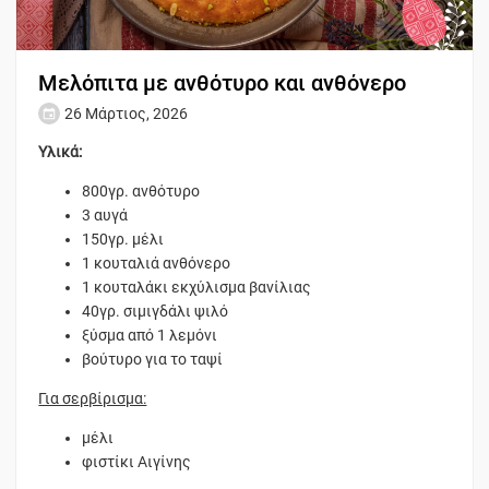
Μελόπιτα με ανθότυρο και ανθόνερο
26 Μάρτιος, 2026
Υλικά:
800γρ. ανθότυρο
3 αυγά
150γρ. μέλι
1 κουταλιά ανθόνερο
1 κουταλάκι εκχύλισμα βανίλιας
40γρ. σιμιγδάλι ψιλό
ξύσμα από 1 λεμόνι
βούτυρο για το ταψί
Για σερβίρισμα:
μέλι
φιστίκι Αιγίνης