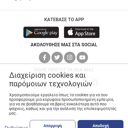
ΚΑΤΕΒΑΣΕ ΤΟ APP
ΑΚΟΛΟΥΘΗΣΕ ΜΑΣ ΣΤΑ SOCIAL
ΜΑΘΕ ΠΡΩΤΟΣ ΤΑ ΝΕΑ ΜΑΣ
Διαχείριση cookies και
παρόμοιων τεχνολογιών
Χρησιμοποιούμε εργαλεία όπως τα cookies για να σου
προσφέρουμε μία κορυφαία προσωποποιημένη εμπειρία,
© Copyright 2026
ANEDIK Kritikos
. All Rights Reserved
για να σε βοηθήσουμε να βρεις ευκολότερα αυτό που
ψάχνεις, καθώς και για την ανάλυση της επισκεψιμότητάς
Made with
by
Desquared
μας.
Απόρριψη
Αποδοχή
Ρυθμίσεις