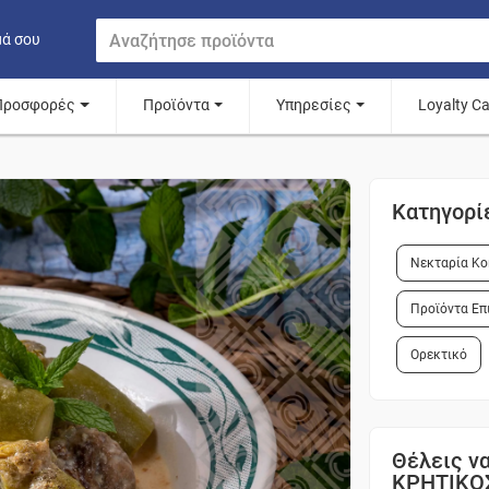
μά σου
Προσφορές
Προϊόντα
Υπηρεσίες
Loyalty C
Κατηγορί
Νεκταρία Κο
Προϊόντα Επ
Ορεκτικό
Θέλεις να
ΚΡΗΤΙΚΟ