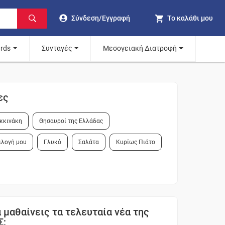
Σύνδεση/Εγγραφή
Το καλάθι μου
ards
Συνταγές
Μεσογειακή Διατροφή
ες
κκινάκη
Θησαυροί της Ελλάδας
ιλογή μου
Γλυκό
Σαλάτα
Κυρίως Πιάτο
 μαθαίνεις τα τελευταία νέα της
Σ;