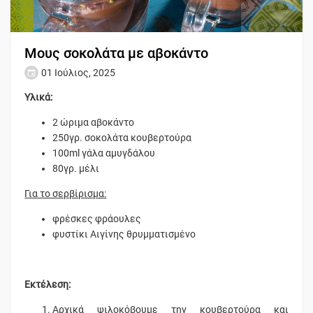
Μους σοκολάτα με αβοκάντο
01 Ιούλιος, 2025
Υλικά:
2 ώριμα αβοκάντο
250γρ. σοκολάτα κουβερτούρα
100ml γάλα αμυγδάλου
80γρ. μέλι
Για το σερβίρισμα:
φρέσκες φράουλες
φυστίκι Αιγίνης θρυμματισμένο
Εκτέλεση:
Αρχικά ψιλοκόβουμε την κουβερτούρα και