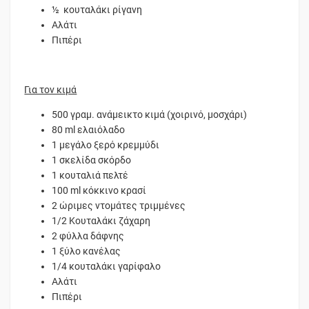
½ κουταλάκι ρίγανη
Αλάτι
Πιπέρι
Για τον κιμά
500 γραμ. ανάμεικτο κιμά (χοιρινό, μοσχάρι)
80 ml ελαιόλαδο
1 μεγάλο ξερό κρεμμύδι
1 σκελίδα σκόρδο
1 κουταλιά πελτέ
100 ml κόκκινο κρασί
2 ώριμες ντομάτες τριμμένες
1/2 Κουταλάκι ζάχαρη
2 φύλλα δάφνης
1 ξύλο κανέλας
1/4 κουταλάκι γαρίφαλο
Αλάτι
Πιπέρι