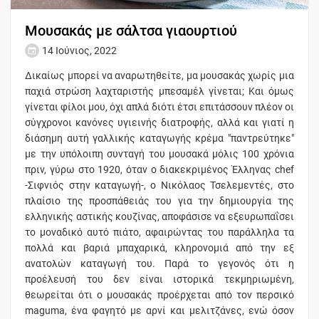
Μουσακάς με σάλτσα γιαουρτιού
14 Ιούνιος, 2022
Δικαίως μπορεί να αναρωτηθείτε, μα μουσακάς χωρίς μια
παχιά στρώση λαχταριστής μπεσαμέλ γίνεται; Και όμως
γίνεται φίλοι μου, όχι απλά διότι έτσι επιτάσσουν πλέον οι
σύγχρονοι κανόνες υγιεινής διατροφής, αλλά και γιατί η
διάσημη αυτή γαλλικής καταγωγής κρέμα "παντρεύτηκε"
με την υπόλοιπη συνταγή του μουσακά μόλις 100 χρόνια
πριν, γύρω στο 1920, όταν ο διακεκριμένος Έλληνας chef
-Σιφνιός στην καταγωγή-, o Nικόλαος Τσελεμεντές, στο
πλαίσιο της προσπάθειάς του για την δημιουργία της
ελληνικής αστικής κουζίνας, αποφάσισε να εξευρωπαΐσει
το μοναδικό αυτό πιάτο, αφαιρώντας του παράλληλα τα
πολλά και βαριά μπαχαρικά, κληρονομιά από την εξ
ανατολών καταγωγή του. Παρά το γεγονός ότι η
προέλευσή του δεν είναι ιστορικά τεκμηριωμένη,
θεωρείται ότι ο μουσακάς προέρχεται από τον περσικό
maguma, ένα φαγητό με αρνί και μελιτζάνες, ενώ όσον