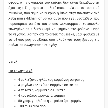
αφορά στην ονομασία του επίσης δεν είναι ξεκάθαρο αν
έχει τις ρίζες της στο αραβικό musaqqa‘a και το τουρκικό
musakka, που σημαίνουν κρύο ή ίσως στην παλαιστινιακή
λέξη musakhkhan -σημαίνει αυτό που έχει ζεσταθεί-, που
παραπέμπει σε ένα πιάτο από ψιλοκομμένο κοτόπουλο
τυλιγμένο σε ειδικό ψωμί και ψημένο στο φούρνο. Παρά
το γεγονός, λοιπόν, ότι το greek moussaka, μαζί φυσικά με
το εθνικό μας σουβλάκι, αποτελούν για τους ξένους τις
απόλυτες ελληνικές συνταγές!
Υλικά
Για τα λαχανικά
4 μελιτζάνες φλάσκες κομμένες σε φέτες
4 μεγάλα κολοκύθια κομμένα σε φέτες
4 πατάτες κομμένες σε φέτες
4 κουταλιές φρυγανιά τριμμένη
50 γραμ. γραβιέρα ή κεφαλοτύρι τριμμένο
100 ml ελαιόλαδο