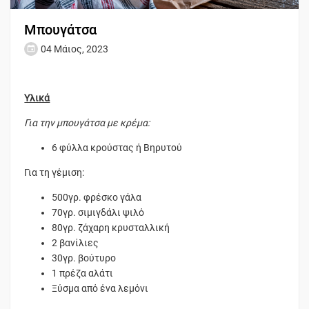
Μπουγάτσα
04 Μάιος, 2023
Υλικά
Για την μπουγάτσα με κρέμα:
6 φύλλα κρούστας ή Βηρυτού
Για τη γέμιση:
500γρ. φρέσκο γάλα
70γρ. σιμιγδάλι ψιλό
80γρ. ζάχαρη κρυσταλλική
2 βανίλιες
30γρ. βούτυρο
1 πρέζα αλάτι
Ξύσμα από ένα λεμόνι