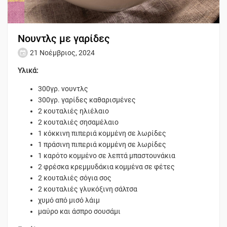
Νουντλς με γαρίδες
21 Νοέμβριος, 2024
Υλικά:
300γρ. νουντλς
300γρ. γαρίδες καθαρισμένες
2 κουταλιές ηλιέλαιο
2 κουταλιές σησαμέλαιο
1 κόκκινη πιπεριά κομμένη σε λωρίδες
1 πράσινη πιπεριά κομμένη σε λωρίδες
1 καρότο κομμένο σε λεπτά μπαστουνάκια
2 φρέσκα κρεμμυδάκια κομμένα σε φέτες
2 κουταλιές σόγια σος
2 κουταλιές γλυκόξινη σάλτσα
χυμό από μισό λάιμ
μαύρο και άσπρο σουσάμι