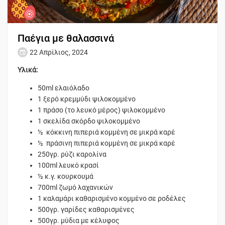
Παέγια με θαλασσινά
22 Απρίλιος, 2024
Υλικά:
50ml ελαιόλαδο
1 ξερό κρεμμύδι ψιλοκομμένο
1 πράσο (το λευκό μέρος) ψιλοκομμένο
1 σκελίδα σκόρδο ψιλοκομμένο
½ κόκκινη πιπεριά κομμένη σε μικρά καρέ
½ πράσινη πιπεριά κομμένη σε μικρά καρέ
250γρ. ρύζι καρολίνα
100ml λευκό κρασί
½ κ.γ. κουρκουμά
700ml ζωμό λαχανικών
1 καλαμάρι καθαρισμένο κομμένο σε ροδέλες
500γρ. γαρίδες καθαρισμένες
500γρ. μύδια με κέλυφος