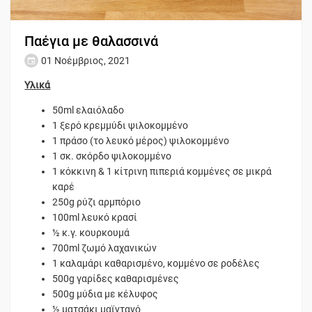
Παέγια με θαλασσινά
01 Νοέμβριος, 2021
Υλικά
50ml ελαιόλαδο
1 ξερό κρεμμύδι ψιλοκομμένο
1 πράσο (το λευκό μέρος) ψιλοκομμένο
1 σκ. σκόρδο ψιλοκομμένο
1 κόκκινη & 1 κίτρινη πιπεριά κομμένες σε μικρά
καρέ
250g ρύζι αρμπόριο
100ml λευκό κρασί
½ κ.γ. κουρκουμά
700ml ζωμό λαχανικών
1 καλαμάρι καθαρισμένο, κομμένο σε ροδέλες
500g γαρίδες καθαρισμένες
500g μύδια με κέλυφος
½ ματσάκι μαϊντανό