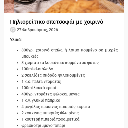
Πηλιορείτικο σπετσοφάι με χοιρινό
27 Φεβρουάριος, 2026
Υλικά:
800γρ. χοιρινό σπάλα ή λαιμό κομμένο σε μικρές
μπουκιές
3 χωριάτικα λουκάνικα κομμένα σε φέτες
100ml ελαιόλαδο
2 σκελίδες σκόρδο, ψιλοκομμένες
1 κ.σ. πελτέ ντομάτας
100ml λευκό κρασί
400γρ. ντομάτες ψιλοκομμένες
1 κ.γ. γλυκιά πάπρικα
4 μεγάλες πράσινες πιπεριές κέρατο
2 κόκκινες πιπεριές Φλωρίνης
1 καυτερή πιπεριά προαιρετικά
φρεσκοτριμμένο πιπέρι