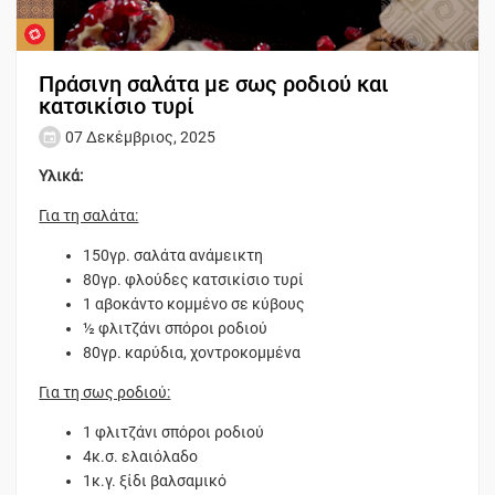
Πράσινη σαλάτα με σως ροδιού και
κατσικίσιο τυρί
07 Δεκέμβριος, 2025
Υλικά:
Για τη σαλάτα:
150γρ. σαλάτα ανάμεικτη
80γρ. φλούδες κατσικίσιο τυρί
1 αβοκάντο κομμένο σε κύβους
½ φλιτζάνι σπόροι ροδιού
80γρ. καρύδια, χοντροκομμένα
Για τη σως ροδιού:
1 φλιτζάνι σπόροι ροδιού
4κ.σ. ελαιόλαδο
1κ.γ. ξίδι βαλσαμικό