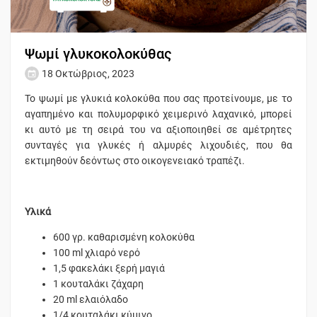
Ψωμί γλυκοκολοκύθας
18 Οκτώβριος, 2023
Το ψωμί με γλυκιά κολοκύθα που σας προτείνουμε, με το
αγαπημένο και πολυμορφικό χειμερινό λαχανικό, μπορεί
κι αυτό με τη σειρά του να αξιοποιηθεί σε αμέτρητες
συνταγές για γλυκές ή αλμυρές λιχουδιές, που θα
εκτιμηθούν δεόντως στο οικογενειακό τραπέζι.
Υλικά
600 γρ. καθαρισμένη κολοκύθα
100 ml χλιαρό νερό
1,5 φακελάκι ξερή μαγιά
1 κουταλάκι ζάχαρη
20 ml ελαιόλαδο
1/4 κουταλάκι κύμινο