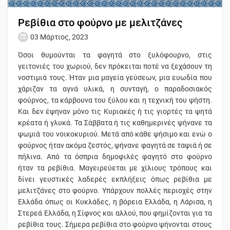
Ρεβίθια στο φούρνο με μελιτζάνες
03 Μάρτιος, 2023
Όσοι θυμούνται τα φαγητά στο ξυλόφουρνο, στις
γειτονιές του χωριού, δεν πρόκειται ποτέ να ξεχάσουν τη
νοστιμιά τους. Ήταν μια μαγεία γεύσεων, μια ευωδία που
χάριζαν τα αγνά υλικά, η συνταγή, ο παραδοσιακός
φούρνος, τα κάρβουνα του ξύλου και η τεχνική του ψήστη.
Και δεν έψηναν μόνο τις Κυριακές ή τις γιορτές τα ψητά
κρέατα ή γλυκά. Τα Σάββατα ή τις καθημερινές ψήνανε τα
ψωμιά του νοικοκυριού. Μετά από κάθε ψήσιμο και ενώ ο
φούρνος ήταν ακόμα ζεστός, ψήνανε φαγητά σε ταψιά ή σε
πήλινα. Από τα όσπρια δημοφιλές φαγητό στο φούρνο
ήταν τα ρεβίθια. Μαγειρεύεται με χίλιους τρόπους και
δίνει γευστικές λαδερές εκπλήξεις όπως ρεβίθια με
μελιτζάνες στο φούρνο. Υπάρχουν πολλές περιοχές στην
Ελλάδα όπως οι Κυκλάδες, η βόρεια Ελλάδα, η Λάρισα, η
Στερεά Ελλάδα, η Σίφνος και αλλού, που φημίζονται για τα
ρεβίθια τους. Σήμερα ρεβίθια στο φούρνο ψήνονται στους