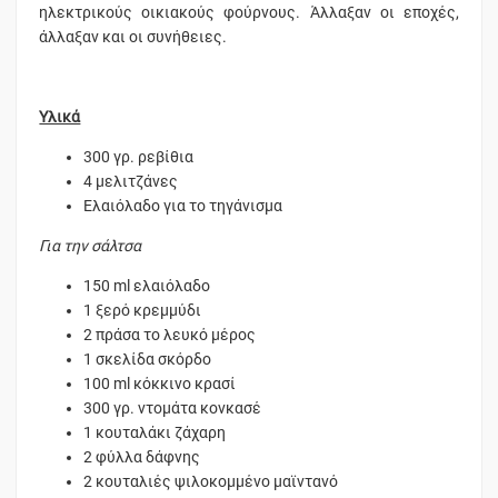
ηλεκτρικούς οικιακούς φούρνους. Άλλαξαν οι εποχές,
άλλαξαν και οι συνήθειες.
Υλικά
300 γρ. ρεβίθια
4 μελιτζάνες
Ελαιόλαδο για το τηγάνισμα
Για την σάλτσα
150 ml ελαιόλαδο
1 ξερό κρεμμύδι
2 πράσα το λευκό μέρος
1 σκελίδα σκόρδο
100 ml κόκκινο κρασί
300 γρ. ντομάτα κονκασέ
1 κουταλάκι ζάχαρη
2 φύλλα δάφνης
2 κουταλιές ψιλοκομμένο μαϊντανό