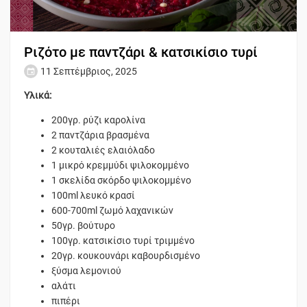
Ριζότο με παντζάρι & κατσικίσιο τυρί
11 Σεπτέμβριος, 2025
Υλικά:
200γρ. ρύζι καρολίνα
2 παντζάρια βρασμένα
2 κουταλιές ελαιόλαδο
1 μικρό κρεμμύδι ψιλοκομμένο
1 σκελίδα σκόρδο ψιλοκομμένο
100ml λευκό κρασί
600-700ml ζωμό λαχανικών
50γρ. βούτυρο
100γρ. κατσικίσιο τυρί τριμμένο
20γρ. κουκουνάρι καβουρδισμένο
ξύσμα λεμονιού
αλάτι
πιπέρι