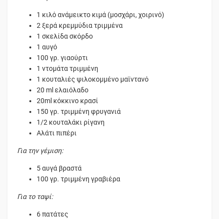
1 κιλό ανάμεικτο κιμά (μοσχάρι, χοιρινό)
2 ξερά κρεμμύδια τριμμένα
1 σκελίδα σκόρδο
1 αυγό
100 γρ. γιαούρτι
1 ντομάτα τριμμένη
1 κουταλιές ψιλοκομμένο μαϊντανό
20 ml ελαιόλαδο
20ml κόκκινο κρασί
150 γρ. τριμμένη φρυγανιά
1/2 κουταλάκι ρίγανη
Αλάτι πιπέρι
Για την γέμιση:
5 αυγά βραστά
100 γρ. τριμμένη γραβιέρα
Για το ταψί:
6 πατάτες