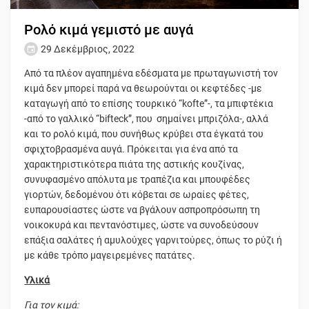
Ρολό κιμά γεμιστό με αυγά
29 Δεκέμβριος, 2022
Από τα πλέον αγαπημένα εδέσματα με πρωταγωνιστή τον
κιμά δεν μπορεί παρά να θεωρούνται οι κεφτέδες -με
καταγωγή από το επίσης τουρκικό “kofte”-, τα μπιφτέκια
-από το γαλλικό “bifteck”, που σημαίνει μπριζόλα-, αλλά
και το ρολό κιμά, που συνήθως κρύβει στα έγκατά του
σφιχτοβρασμένα αυγά. Πρόκειται για ένα από τα
χαρακτηριστικότερα πιάτα της αστικής κουζίνας,
συνυφασμένο απόλυτα με τραπέζια και μπουφέδες
γιορτών, δεδομένου ότι κόβεται σε ωραίες φέτες,
ευπαρουσίαστες ώστε να βγάλουν ασπροπρόσωπη τη
νοικοκυρά και πεντανόστιμες, ώστε να συνοδεύσουν
επάξια σαλάτες ή αμυλούχες γαρνιτούρες, όπως το ρύζι ή
με κάθε τρόπο μαγειρεμένες πατάτες.
Υλικά
Για τον κιμά: