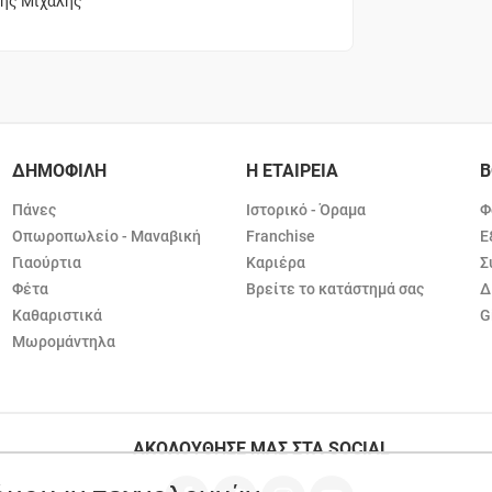
κης Μιχάλης
ΔΗΜΟΦΙΛΗ
Η ΕΤΑΙΡΕΙΑ
Β
Πάνες
Ιστορικό - Όραμα
Φ
Οπωροπωλείο - Μαναβική
Franchise
Ε
Γιαούρτια
Καριέρα
Σ
Φέτα
Βρείτε το κατάστημά σας
Δ
Καθαριστικά
G
Μωρομάντηλα
ΑΚΟΛΟΥΘΗΣΕ ΜΑΣ ΣΤΑ SOCIAL