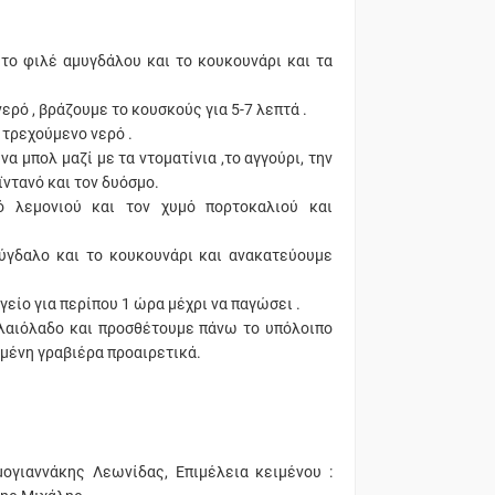
 το φιλέ αμυγδάλου και το κουκουνάρι και τα
ερό , βράζουμε το κουσκούς για 5-7 λεπτά .
τρεχούμενο νερό .
 μπολ μαζί με τα ντοματίνια ,το αγγούρι, την
ϊντανό και τον δυόσμο.
μό λεμονιού και τον χυμό πορτοκαλιού και
ύγδαλο και το κουκουνάρι και ανακατεύουμε
είο για περίπου 1 ώρα μέχρι να παγώσει .
ελαιόλαδο και προσθέτουμε πάνω το υπόλοιπο
μμένη γραβιέρα προαιρετικά.
μογιαννάκης Λεωνίδας, Επιμέλεια κειμένου :