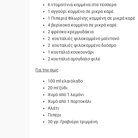
6 ντοματίνια κομμένα στα τέσσερα
1 αγγούρι κομμένο σε μικρ
1 Πιπεριά Φλωρίνης κομμένη σε μικρά καρέ
4 βερίκοκα κομμένα σε μικρά καρέ
2 φρέσκα κρεμμυδάκια
2 κουταλιές ψιλοκομμένο μαϊντανό
2 κουταλιές ψιλοκομμένο δυόσμο
1 κουταλιά κουκουνάρι
2 κουταλιά αμύγδαλο φιλέ
Για την σως
100 ml ελαιόλαδο
20 ml ξύδι
Χυμό από 1 λεμόνι
Χυμό από 1 πορτοκάλι
Αλάτι
Πιπέρι
30 γρ. Γραβιέρα τριμμένη