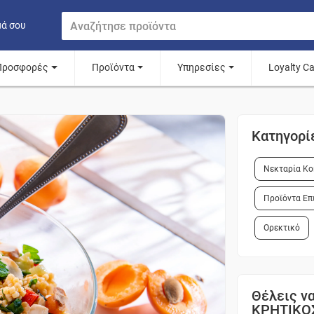
μά σου
Προσφορές
Προϊόντα
Υπηρεσίες
Loyalty C
Κατηγορί
Νεκταρία Κο
Προϊόντα Επ
Ορεκτικό
Θέλεις να
ΚΡΗΤΙΚΟ