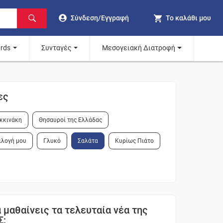
Σύνδεση/Εγγραφή
Το καλάθι μου
ards
Συνταγές
Μεσογειακή Διατροφή
ες
κκινάκη
Θησαυροί της Ελλάδας
ιλογή μου
Γλυκό
Σαλάτα
Κυρίως Πιάτο
 μαθαίνεις τα τελευταία νέα της
Σ;