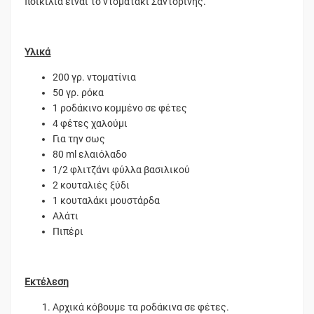
ποικιλία είναι το ντοματάκι Σαντορίνης.
Υλικά
200 γρ. ντοματίνια
50 γρ. ρόκα
1 ροδάκινο κομμένο σε φέτες
4 φέτες χαλούμι
Για την σως
80 ml ελαιόλαδο
1/2 φλιτζάνι φύλλα βασιλικού
2 κουταλιές ξύδι
1 κουταλάκι μουστάρδα
Αλάτι
Πιπέρι
Εκτέλεση
Αρχικά κόβουμε τα ροδάκινα σε φέτες.