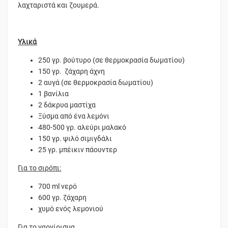
λαχταριστά και ζουμερά.
Υλικά
250 γρ. βούτυρο (σε θερμοκρασία δωματίου)
150 γρ. ζάχαρη άχνη
2 αυγά (σε θερμοκρασία δωματίου)
1 βανίλια
2 δάκρυα μαστίχα
Ξύσμα από ένα λεμόνι
480-500 γρ. αλεύρι μαλακό
150 γρ. ψιλό σιμιγδάλι
25 γρ. μπέικιν πάουντερ
Για το σιρόπι:
700 ml νερό
600 γρ. ζάχαρη
χυμό ενός λεμονιού
Για το γαρνίρισμα