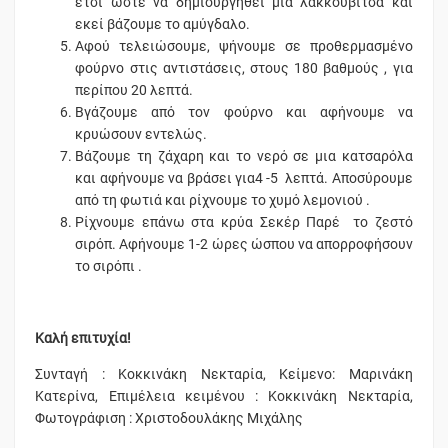
έτσι ώστε να δημιουργηθεί μία λακκουβίτσα και
εκεί βάζουμε το αμύγδαλο.
Αφού τελειώσουμε, ψήνουμε σε προθερμασμένο
φούρνο στις αντιστάσεις, στους 180 βαθμούς , για
περίπου 20 λεπτά.
Βγάζουμε από τον φούρνο και αφήνουμε να
κρυώσουν εντελώς.
Βάζουμε τη ζάχαρη και το νερό σε μια κατσαρόλα
και αφήνουμε να βράσει για4 -5 λεπτά. Αποσύρουμε
από τη φωτιά και ρίχνουμε το χυμό λεμονιού .
Ρίχνουμε επάνω στα κρύα Σεκέρ Παρέ το ζεστό
σιρόπ. Αφήνουμε 1-2 ώρες ώσπου να απορροφήσουν
το σιρόπι .
Καλή επιτυχία!
Συνταγή : Κοκκινάκη Νεκταρία, Κείμενο: Μαρινάκη
Κατερίνα, Επιμέλεια κειμένου : Κοκκινάκη Νεκταρία,
Φωτογράφιση : Χριστοδουλάκης Μιχάλης