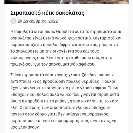
Σιροπιαστό κέικ σοκολάτας
29 Δεκέμβριος, 2022
Η σοκολάτα είναι δώρο Θεού! Για αυτό το σιροπιαστό κέικ
σοκολάτας είναι θεϊκό γλυκό, φανταστικό, λαχταριστό και
παρασκευάζεται εύκολα. Αφράτο και νόστιμο, μπορεί να
το απολαύσεις με την οικογένεια σου και τους
καλεσμένους σου. Είναι για την κάθε μέρα σου, για το
πρωινό σου, για τον απογευματινό καφέ σου.
Σ’ ένα σιροπιαστό κέικ κανείς γλυκατζής δεν μπορεί ν’
αντισταθεί κι ας προσδίδουν πολλές θερμίδες. Πολλοί
έχουν συνδέσει τα σιροπιαστά με τα γλυκά ταψιού. Όμως
υπάρχουν και πολλά άλλα γλυκά που γίνονται σιροπιαστά
όπως η καρυδόπιτα, το ραβανί, η πορτοκαλόπιτα, το κέικ
κλπ. Οι λάτρεις των σιροπιαστών γλυκών υπάρχουν
παντού στον κόσμο γιατί δεν υπάρχει γεωγραφικός
περιορισμός και γιατί ο προορισμός τους είναι ένας, να
μας γλυκάνουν.