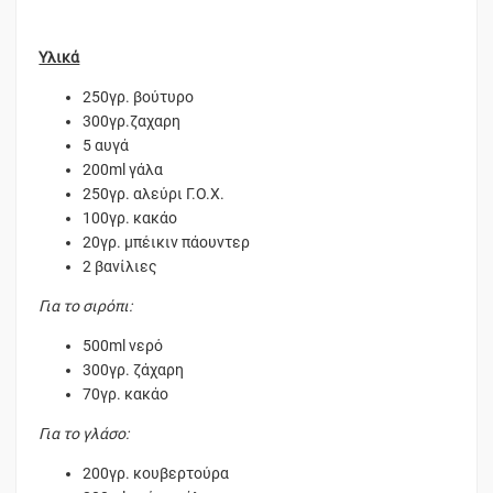
Υλικά
250γρ. βούτυρο
300γρ.ζαχαρη
5 αυγά
200ml γάλα
250γρ. αλεύρι Γ.Ο.Χ.
100γρ. κακάο
20γρ. μπέικιν πάουντερ
2 βανίλιες
Για το σιρόπι:
500ml νερό
300γρ. ζάχαρη
70γρ. κακάο
Για το γλάσο:
200γρ. κουβερτούρα