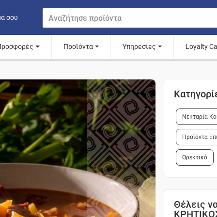
μά σου
Προσφορές
Προϊόντα
Υπηρεσίες
Loyalty C
Κατηγορί
Νεκταρία Κο
Προϊόντα Επ
Ορεκτικό
Θέλεις να
ΚΡΗΤΙΚΟ