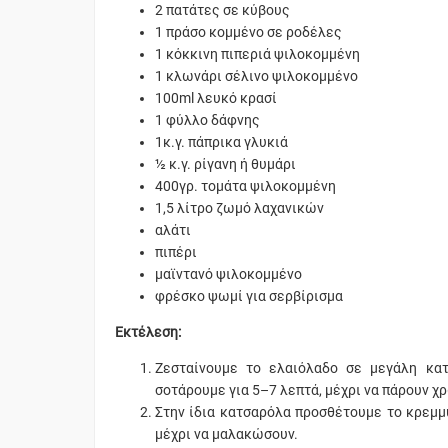
2 πατάτες σε κύβους
1 πράσο κομμένο σε ροδέλες
1 κόκκινη πιπεριά ψιλοκομμένη
1 κλωνάρι σέλινο ψιλοκομμένο
100ml λευκό κρασί
1 φύλλο δάφνης
1κ.γ. πάπρικα γλυκιά
½ κ.γ. ρίγανη ή θυμάρι
400γρ. τομάτα ψιλοκομμένη
1,5 λίτρο ζωμό λαχανικών
αλάτι
πιπέρι
μαϊντανό ψιλοκομμένο
φρέσκο ψωμί για σερβίρισμα
Εκτέλεση:
Ζεσταίνουμε το ελαιόλαδο σε μεγάλη κα
σοτάρουμε για 5–7 λεπτά, μέχρι να πάρουν χ
Στην ίδια κατσαρόλα προσθέτουμε το κρεμμύ
μέχρι να μαλακώσουν.