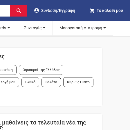
Σύνδεση/Εγγραφή
Το καλάθι μου
ards
Συνταγές
Μεσογειακή Διατροφή
ες
κκινάκη
Θησαυροί της Ελλάδας
ιλογή μου
Γλυκό
Σαλάτα
Κυρίως Πιάτο
 μαθαίνεις τα τελευταία νέα της
Σ;