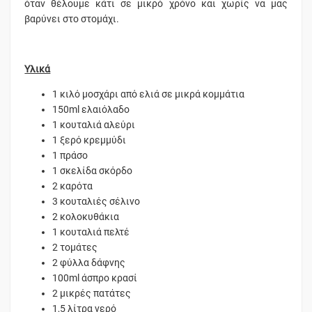
όταν θέλουμε κάτι σε μικρό χρόνο και χωρίς να μας
βαρύνει στο στομάχι.
Υλικά
1 κιλό μοσχάρι από ελιά σε μικρά κομμάτια
150ml ελαιόλαδο
1 κουταλιά αλεύρι
1 ξερό κρεμμύδι
1 πράσο
1 σκελίδα σκόρδο
2 καρότα
3 κουταλιές σέλινο
2 κολοκυθάκια
1 κουταλιά πελτέ
2 τομάτες
2 φύλλα δάφνης
100ml άσπρο κρασί
2 μικρές πατάτες
1,5 λίτρα νερό