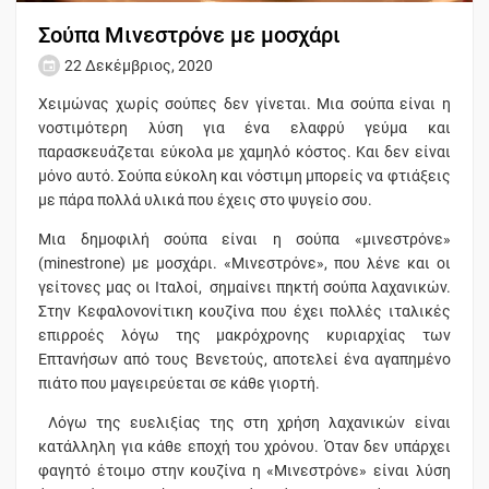
Σούπα Μινεστρόνε με μοσχάρι
22 Δεκέμβριος, 2020
Χειμώνας χωρίς σούπες δεν γίνεται. Μια σούπα είναι η
νοστιμότερη λύση για ένα ελαφρύ γεύμα και
παρασκευάζεται εύκολα με χαμηλό κόστος. Και δεν είναι
μόνο αυτό. Σούπα εύκολη και νόστιμη μπορείς να φτιάξεις
με πάρα πολλά υλικά που έχεις στο ψυγείο σου.
Μια δημοφιλή σούπα είναι η σούπα «μινεστρόνε»
(minestrone) με μοσχάρι. «Μινεστρόνε», που λένε και οι
γείτονες μας οι Ιταλοί, σημαίνει πηκτή σούπα λαχανικών.
Στην Κεφαλονονίτικη κουζίνα που έχει πολλές ιταλικές
επιρροές λόγω της μακρόχρονης κυριαρχίας των
Επτανήσων από τους Βενετούς, αποτελεί ένα αγαπημένο
πιάτο που μαγειρεύεται σε κάθε γιορτή.
Λόγω της ευελιξίας της στη χρήση λαχανικών είναι
κατάλληλη για κάθε εποχή του χρόνου. Όταν δεν υπάρχει
φαγητό έτοιμο στην κουζίνα η «Μινεστρόνε» είναι λύση