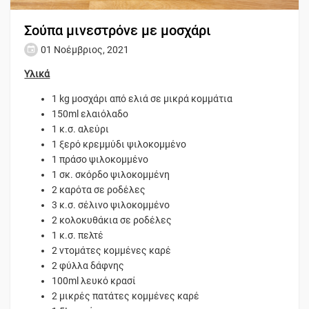
Σούπα μινεστρόνε με μοσχάρι
01 Νοέμβριος, 2021
Υλικά
1 kg μοσχάρι από ελιά σε μικρά κομμάτια
150ml ελαιόλαδο
1 κ.σ. αλεύρι
1 ξερό κρεμμύδι ψιλοκομμένο
1 πράσο ψιλοκομμένο
1 σκ. σκόρδο ψιλοκομμένη
2 καρότα σε ροδέλες
3 κ.σ. σέλινο ψιλοκομμένο
2 κολοκυθάκια σε ροδέλες
1 κ.σ. πελτέ
2 ντομάτες κομμένες καρέ
2 φύλλα δάφνης
100ml λευκό κρασί
2 μικρές πατάτες κομμένες καρέ