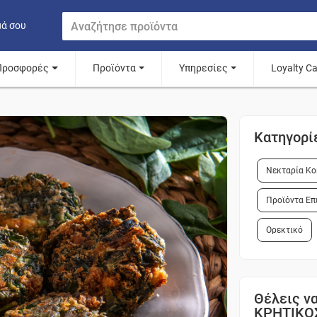
μά σου
Προσφορές
Προϊόντα
Υπηρεσίες
Loyalty C
Κατηγορί
Νεκταρία Κο
Προϊόντα Επ
Ορεκτικό
Θέλεις να
ΚΡΗΤΙΚΟ