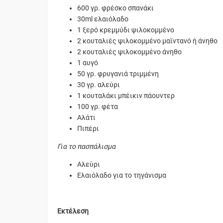
600 γρ. φρέσκο σπανάκι
30ml ελαιόλαδο
1 ξερό κρεμμύδι ψιλοκομμένο
2 κουταλιές ψιλοκομμένο μαϊντανό ή άνηθο
2 κουταλιές ψιλοκομμένο άνηθο
1 αυγό
50 γρ. φρυγανιά τριμμένη
30 γρ. αλεύρι
1 κουταλάκι μπέικιν πάουντερ
100 γρ. φέτα
Αλάτι
Πιπέρι
Για το πασπάλισμα
Αλεύρι
Ελαιόλαδο για το τηγάνισμα
Εκτέλεση