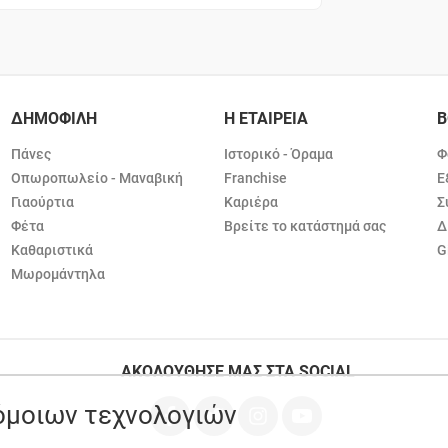
ΔΗΜΟΦΙΛΗ
Η ΕΤΑΙΡΕΙΑ
Β
Πάνες
Ιστορικό - Όραμα
Φ
Οπωροπωλείο - Μαναβική
Franchise
Ε
Γιαούρτια
Καριέρα
Σ
Φέτα
Βρείτε το κατάστημά σας
Δ
Καθαριστικά
G
Μωρομάντηλα
ΑΚΟΛΟΥΘΗΣΕ ΜΑΣ ΣΤΑ SOCIAL
ρόμοιων τεχνολογιών