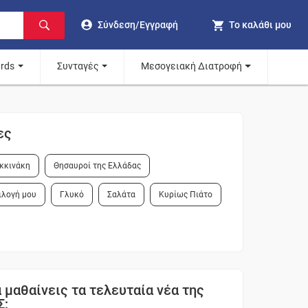
Σύνδεση/Εγγραφή
Το καλάθι μου
ards
Συνταγές
Μεσογειακή Διατροφή
ες
κκινάκη
Θησαυροί της Ελλάδας
ιλογή μου
Γλυκό
Σαλάτα
Κυρίως Πιάτο
 μαθαίνεις τα τελευταία νέα της
Σ;