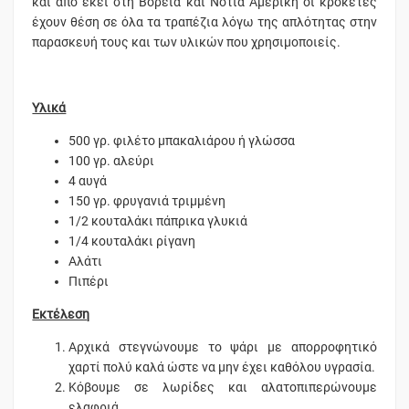
και από εκεί στη Βόρεια και Νότια Αμερική οι κροκέτες
έχουν θέση σε όλα τα τραπέζια λόγω της απλότητας στην
παρασκευή τους και των υλικών που χρησιμοποιείς.
Υλικά
500 γρ. φιλέτο μπακαλιάρου ή γλώσσα
100 γρ. αλεύρι
4 αυγά
150 γρ. φρυγανιά τριμμένη
1/2 κουταλάκι πάπρικα γλυκιά
1/4 κουταλάκι ρίγανη
Αλάτι
Πιπέρι
Εκτέλεση
Αρχικά στεγνώνουμε το ψάρι με απορροφητικό
χαρτί πολύ καλά ώστε να μην έχει καθόλου υγρασία.
Κόβουμε σε λωρίδες και αλατοπιπερώνουμε
ελαφριά.