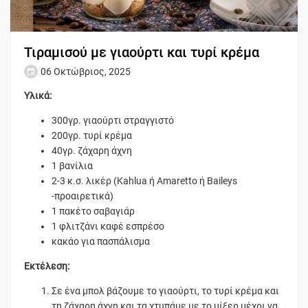
Τιραμισού με γιαούρτι και τυρί κρέμα
06 Οκτώβριος, 2025
Υλικά:
300γρ. γιαούρτι στραγγιστό
200γρ. τυρί κρέμα
40γρ. ζάχαρη άχνη
1 βανίλια
2-3 κ.σ. λικέρ (Kahlua ή Amaretto ή Baileys
-προαιρετικά)
1 πακέτο σαβαγιάρ
1 φλιτζάνι καφέ εσπρέσο
κακάο για πασπάλισμα
Εκτέλεση:
Σε ένα μπολ βάζουμε το γιαούρτι, το τυρί κρέμα και
τη ζάχαρη άχνη και τα χτυπάμε με το μίξερ μέχρι να