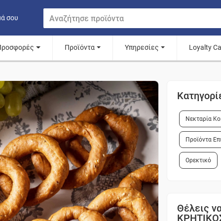
μά σου
Προσφορές
Προϊόντα
Υπηρεσίες
Loyalty C
Κατηγορί
Νεκταρία Κο
Προϊόντα Επ
Ορεκτικό
Θέλεις να
ΚΡΗΤΙΚΟ