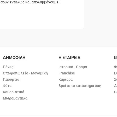
ώσουν εντελώς και απολαμβάνουμε!
ΔΗΜΟΦΙΛΗ
Η ΕΤΑΙΡΕΙΑ
Β
Πάνες
Ιστορικό - Όραμα
Φ
Οπωροπωλείο - Μαναβική
Franchise
Ε
Γιαούρτια
Καριέρα
Σ
Φέτα
Βρείτε το κατάστημά σας
Δ
Καθαριστικά
G
Μωρομάντηλα