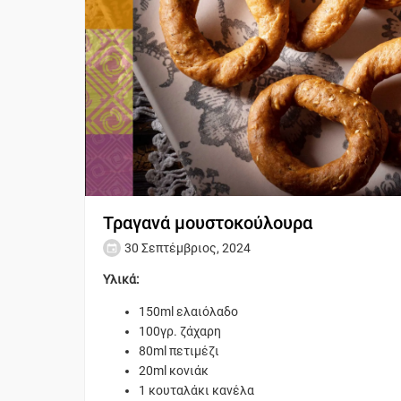
Τραγανά μουστοκούλουρα
30 Σεπτέμβριος, 2024
Υλικά:
150ml ελαιόλαδο
100γρ. ζάχαρη
80ml πετιμέζι
20ml κονιάκ
1 κουταλάκι κανέλα