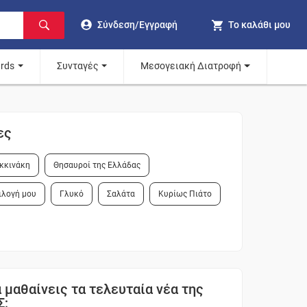
Σύνδεση/Εγγραφή
Το καλάθι μου
ards
Συνταγές
Μεσογειακή Διατροφή
ες
κκινάκη
Θησαυροί της Ελλάδας
ιλογή μου
Γλυκό
Σαλάτα
Κυρίως Πιάτο
 μαθαίνεις τα τελευταία νέα της
Σ;