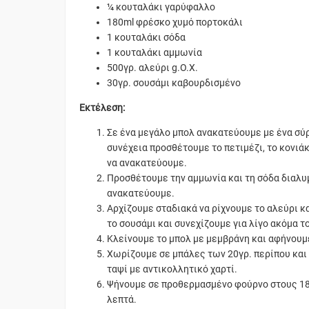
¼ κουταλάκι γαρύφαλλο
180ml φρέσκο χυμό πορτοκάλι
1 κουταλάκι σόδα
1 κουταλάκι αμμωνία
500γρ. αλεύρι g.Ο.Χ.
30γρ. σουσάμι καβουρδισμένο
Εκτέλεση:
Σε ένα μεγάλο μπολ ανακατεύουμε με ένα σύρ
συνέχεια προσθέτουμε το πετιμέζι, το κονιά
να ανακατεύουμε.
Προσθέτουμε την αμμωνία και τη σόδα διαλυ
ανακατεύουμε.
Αρχίζουμε σταδιακά να ρίχνουμε το αλεύρι 
το σουσάμι και συνεχίζουμε για λίγο ακόμα τ
Κλείνουμε το μπολ με μεμβράνη και αφήνουμε
Χωρίζουμε σε μπάλες των 20γρ. περίπου κα
ταψί με αντικολλητικό χαρτί.
Ψήνουμε σε προθερμασμένο φούρνο στους 180 
λεπτά.