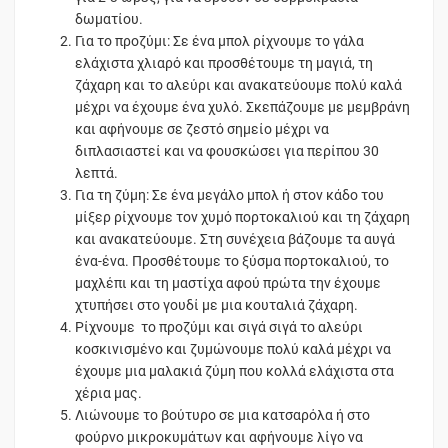
δωματίου.
Για το προζύμι: Σε ένα μπολ ρίχνουμε το γάλα
ελάχιστα χλιαρό και προσθέτουμε τη μαγιά, τη
ζάχαρη και το αλεύρι και ανακατεύουμε πολύ καλά
μέχρι να έχουμε ένα χυλό. Σκεπάζουμε με μεμβράνη
και αφήνουμε σε ζεστό σημείο μέχρι να
διπλασιαστεί και να φουσκώσει για περίπου 30
λεπτά.
Για τη ζύμη: Σε ένα μεγάλο μπολ ή στον κάδο του
μίξερ ρίχνουμε τον χυμό πορτοκαλιού και τη ζάχαρη
και ανακατεύουμε. Στη συνέχεια βάζουμε τα αυγά
ένα-ένα. Προσθέτουμε το ξύσμα πορτοκαλιού, το
μαχλέπι και τη μαστίχα αφού πρώτα την έχουμε
χτυπήσει στο γουδί με μια κουταλιά ζάχαρη.
Ρίχνουμε το προζύμι και σιγά σιγά το αλεύρι
κοσκινισμένο και ζυμώνουμε πολύ καλά μέχρι να
έχουμε μια μαλακιά ζύμη που κολλά ελάχιστα στα
χέρια μας.
Λιώνουμε το βούτυρο σε μια κατσαρόλα ή στο
φούρνο μικροκυμάτων και αφήνουμε λίγο να