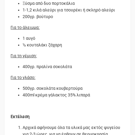
Ξύσμα από δυο πορτοκάλια
1-1,2 κιλά αλεύρι για τσουρέκι ή σκληρό αλεύρι
200γρ. βούτυρο
Για το άλειμμα:
1 αυγό
½ κουταλάκι ζάχαρη
Για τη γέμιση:
400γρ. πραλίνα σοκολάτα
Για το γλάσο:
500γρ. σοκολάτα κουβερτούρα
400ml κρέμα γάλακτος 35% λιπαρά
Εκτέλεση
Αρχικά αφήνουμε όλα τα υλικά μας εκτός ψυγείου
για 2-3 ώρες, για να έρθουν σε θερμοκρασία