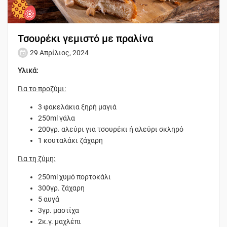
Τσουρέκι γεμιστό με πραλίνα
29 Απρίλιος, 2024
Υλικά:
Για το προζύμι:
3 φακελάκια ξηρή μαγιά
250ml γάλα
200γρ. αλεύρι για τσουρέκι ή αλεύρι σκληρό
1 κουταλάκι ζάχαρη
Για τη ζύμη:
250ml χυμό πορτοκάλι
300γρ. ζάχαρη
5 αυγά
3γρ. μαστίχα
2κ.γ. μαχλέπι