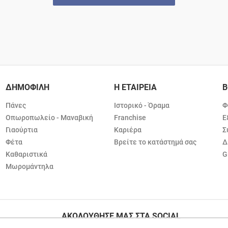
ΔΗΜΟΦΙΛΗ
Η ΕΤΑΙΡΕΙΑ
Β
Πάνες
Ιστορικό - Όραμα
Φ
Οπωροπωλείο - Μαναβική
Franchise
Ε
Γιαούρτια
Καριέρα
Σ
Φέτα
Βρείτε το κατάστημά σας
Δ
Καθαριστικά
G
Μωρομάντηλα
ΑΚΟΛΟΥΘΗΣΕ ΜΑΣ ΣΤΑ SOCIAL