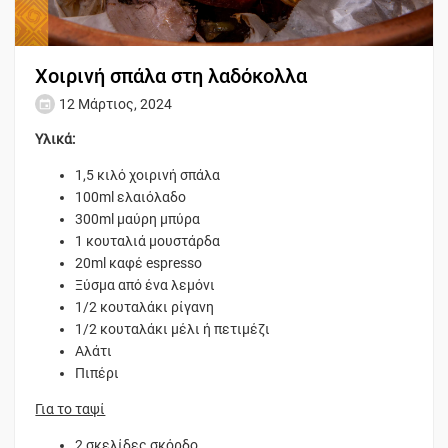
Χοιρινή σπάλα στη λαδόκολλα
12 Μάρτιος, 2024
Υλικά:
1,5 κιλό χοιρινή σπάλα
100ml ελαιόλαδο
300ml μαύρη μπύρα
1 κουταλιά μουστάρδα
20ml καφέ espresso
Ξύσμα από ένα λεμόνι
1/2 κουταλάκι ρίγανη
1/2 κουταλάκι μέλι ή πετιμέζι
Αλάτι
Πιπέρι
Για το ταψί
2 σκελίδες σκόρδο