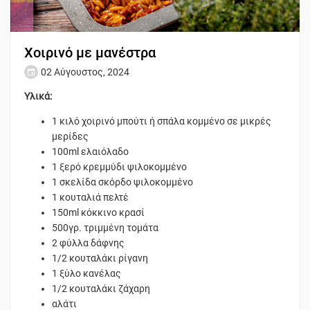
Χοιρινό με μανέστρα
02 Αύγουστος, 2024
Υλικά:
1 κιλό χοιρινό μπούτι ή σπάλα κομμένο σε μικρές
μερίδες
100ml ελαιόλαδο
1 ξερό κρεμμύδι ψιλοκομμένο
1 σκελίδα σκόρδο ψιλοκομμένο
1 κουταλιά πελτέ
150ml κόκκινο κρασί
500γρ. τριμμένη τομάτα
2 φύλλα δάφνης
1/2 κουταλάκι ρίγανη
1 ξύλο κανέλας
1/2 κουταλάκι ζάχαρη
αλάτι