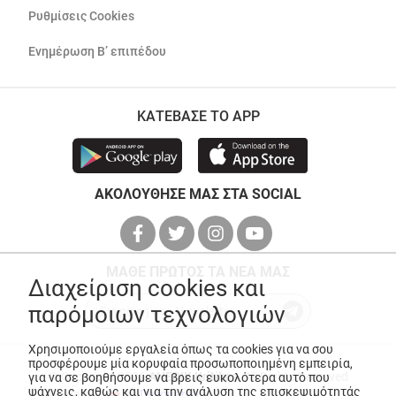
Ρυθμίσεις Cookies
Ενημέρωση Β’ επιπέδου
ΚΑΤΕΒΑΣΕ ΤΟ APP
ΑΚΟΛΟΥΘΗΣΕ ΜΑΣ ΣΤΑ SOCIAL
ΜΑΘΕ ΠΡΩΤΟΣ ΤΑ ΝΕΑ ΜΑΣ
Διαχείριση cookies και
παρόμοιων τεχνολογιών
Χρησιμοποιούμε εργαλεία όπως τα cookies για να σου
προσφέρουμε μία κορυφαία προσωποποιημένη εμπειρία,
© Copyright 2026
ANEDIK Kritikos
. All Rights Reserved
για να σε βοηθήσουμε να βρεις ευκολότερα αυτό που
ψάχνεις, καθώς και για την ανάλυση της επισκεψιμότητάς
Made with
by
Desquared