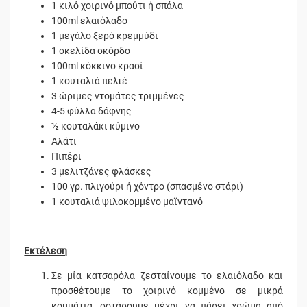
1 κιλό χοιρινό μπούτι ή σπάλα
100ml ελαιόλαδο
1 μεγάλο ξερό κρεμμύδι
1 σκελίδα σκόρδο
100ml κόκκινο κρασί
1 κουταλιά πελτέ
3 ώριμες ντομάτες τριμμένες
4-5 φύλλα δάφνης
½ κουταλάκι κύμινο
Αλάτι
Πιπέρι
3 μελιτζάνες φλάσκες
100 γρ. πλιγούρι ή χόντρο (σπασμένο στάρι)
1 κουταλιά ψιλοκομμένο μαϊντανό
Εκτέλεση
Σε μία κατσαρόλα ζεσταίνουμε το ελαιόλαδο και
προσθέτουμε το χοιρινό κομμένο σε μικρά
κομμάτια, σοτάρουμε μέχρι να πάρει χρώμα από