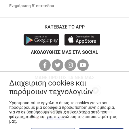
Ενημέρωση Β’ επιπέδου
ΚΑΤΕΒΑΣΕ ΤΟ APP
ΑΚΟΛΟΥΘΗΣΕ ΜΑΣ ΣΤΑ SOCIAL
ΜΑΘΕ ΠΡΩΤΟΣ ΤΑ ΝΕΑ ΜΑΣ
Διαχείριση cookies και
παρόμοιων τεχνολογιών
Χρησιμοποιούμε εργαλεία όπως τα cookies για να σου
προσφέρουμε μία κορυφαία προσωποποιημένη εμπειρία,
© Copyright 2026
ANEDIK Kritikos
. All Rights Reserved
για να σε βοηθήσουμε να βρεις ευκολότερα αυτό που
ψάχνεις, καθώς και για την ανάλυση της επισκεψιμότητάς
Made with
by
Desquared
μας.