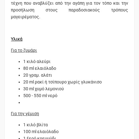
τέχνη που αναβλύζει από την αγάπη για τον τόπο και την
προσήλωση στους παραδοσιακούς τρόπους
μαγειρέματος.
Υλικά
Για το ζυμάρι
1 κιλό αλεύρι
80 ml ελαιόλαδο
20 γραμ. αλάτι
20 ml ρακί ή τσίπουρο χωρίς γλυκάνισο
30 ml χυμό λεμονιού
500 - 550 ml νερό
Για την γέμιση
1 κιλό βλίτα
100 ml ελαιόλαδο
1 ξερό κρεμμύδι