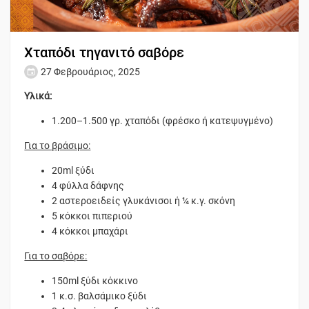
Χταπόδι τηγανιτό σαβόρε
27 Φεβρουάριος, 2025
Υλικά:
1.200–1.500 γρ. χταπόδι (φρέσκο ή κατεψυγμένο)
Για το βράσιμο:
20ml ξύδι
4 φύλλα δάφνης
2 αστεροειδείς γλυκάνισοι ή ¼ κ.γ. σκόνη
5 κόκκοι πιπεριού
4 κόκκοι μπαχάρι
Για το σαβόρε:
150ml ξύδι κόκκινο
1 κ.σ. βαλσάμικο ξύδι