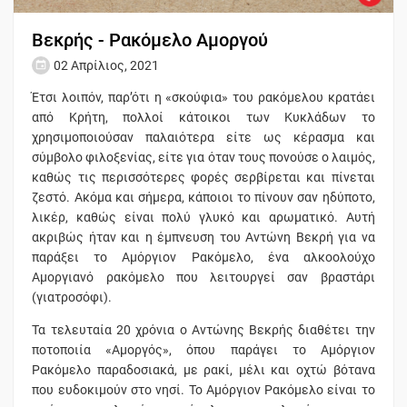
Βεκρής - Ρακόμελο Αμοργού
02 Απρίλιος, 2021
Έτσι λοιπόν, παρ’ότι η «σκούφια» του ρακόμελου κρατάει
από Κρήτη, πολλοί κάτοικοι των Κυκλάδων το
χρησιμοποιούσαν παλαιότερα είτε ως κέρασμα και
σύμβολο φιλοξενίας, είτε για όταν τους πονούσε ο λαιμός,
καθώς τις περισσότερες φορές σερβίρεται και πίνεται
ζεστό. Ακόμα και σήμερα, κάποιοι το πίνουν σαν ηδύποτο,
λικέρ, καθώς είναι πολύ γλυκό και αρωματικό. Αυτή
ακριβώς ήταν και η έμπνευση του Αντώνη Βεκρή για να
παράξει το Αμόργιον Ρακόμελο, ένα αλκοολούχο
Αμοργιανό ρακόμελο που λειτουργεί σαν βραστάρι
(γιατροσόφι).
Τα τελευταία 20 χρόνια ο Αντώνης Βεκρής διαθέτει την
ποτοποιία «Αμοργός», όπου παράγει το Αμόργιον
Ρακόμελο παραδοσιακά, με ρακί, μέλι και οχτώ βότανα
που ευδοκιμούν στο νησί. Το Αμόργιον Ρακόμελο είναι το