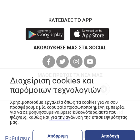
ΚΑΤΕΒΑΣΕ ΤΟ APP
ΑΚΟΛΟΥΘΗΣΕ ΜΑΣ ΣΤΑ SOCIAL
ΜΑΘΕ ΠΡΩΤΟΣ ΤΑ ΝΕΑ ΜΑΣ
Διαχείριση cookies και
παρόμοιων τεχνολογιών
Χρησιμοποιούμε εργαλεία όπως τα cookies για να σου
προσφέρουμε μία κορυφαία προσωποποιημένη εμπειρία,
© Copyright 2026
ANEDIK Kritikos
. All Rights Reserved
για να σε βοηθήσουμε να βρεις ευκολότερα αυτό που
ψάχνεις, καθώς και για την ανάλυση της επισκεψιμότητάς
Made with
by
Desquared
μας.
Απόρριψη
Αποδοχή
Ρυθμίσεις