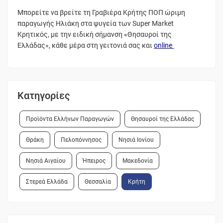
Μπορείτε να βρείτε τη Γραβιέρα Κρήτης ΠΟΠ ώριμη
παραγωγής Ηλιάκη στα ψυγεία των Super Market
Κρητικός, με την ειδική σήμανση «Θησαυροί της
Ελλάδας», κάθε μέρα στη γειτονιά σας και
online
Κατηγορίες
Προϊόντα Ελλήνων Παραγωγών
Θησαυροί της Ελλάδας
Θράκη
Πελοπόννησος
Νησιά Ιονίου
Νησιά Αιγαίου
Ήπειρος
Μακεδονία
Στερεά Ελλάδα
Θεσσαλία
Κρήτη