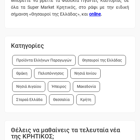
Μπορείτε να βρείτε τα Φασόλια Γιγάντες Καστοριάς σε
όλα τα Super Market Κρητικός, στο ράφι με την ειδική
σήμανση «Θησαυροί της Ελλάδας», και
online
.
Κατηγορίες
Προϊόντα Ελλήνων Παραγωγών
Θησαυροί της Ελλάδας
Θράκη
Πελοπόννησος
Νησιά Ιονίου
Νησιά Αιγαίου
Ήπειρος
Μακεδονία
Στερεά Ελλάδα
Θεσσαλία
Κρήτη
Θέλεις να μαθαίνεις τα τελευταία νέα
της ΚΡΗΤΙΚΟΣ;