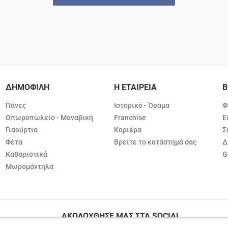
ΔΗΜΟΦΙΛΗ
Η ΕΤΑΙΡΕΙΑ
Β
Πάνες
Ιστορικό - Όραμα
Φ
Οπωροπωλείο - Μαναβική
Franchise
Ε
Γιαούρτια
Καριέρα
Σ
Φέτα
Βρείτε το κατάστημά σας
Δ
Καθαριστικά
G
Μωρομάντηλα
ΑΚΟΛΟΥΘΗΣΕ ΜΑΣ ΣΤΑ SOCIAL