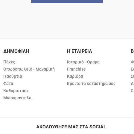
ΔΗΜΟΦΙΛΗ
Η ΕΤΑΙΡΕΙΑ
Β
Πάνες
Ιστορικό - Όραμα
Φ
Οπωροπωλείο - Μαναβική
Franchise
Ε
Γιαούρτια
Καριέρα
Σ
Φέτα
Βρείτε το κατάστημά σας
Δ
Καθαριστικά
G
Μωρομάντηλα
ΑΚΟΛΟΥΘΗΣΕ ΜΑΣ ΣΤΑ SOCIAL