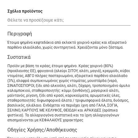
Σχόλια προϊόντος
Περιγραφή
Έτοιμα ψημένα κεφτεδάκια από εκλεκτό χοιρινό κρέας και εξαιρετικό
παρθένο ελαιόλαδο, χωρίς συντηρητικά. Χρειάζονται μόνο ζέσταμα.
Συστατικά
Προϊόν με βάση το κρέας, έτοιμο ψημένο. Κρέας χοιρινό (80%)
(προέλευσης ΕΕ), φρυγανιά (αλεύρι ΣΙΤΟΥ, αλάτι, μαγιά), κρεμμύδι, κύβοι
ντομάτας, ΑΒΓΟ πλήρες παστεριωμένο, εξαιρετικό παρθένο ελαιόλαδο
(3%), ελαφρά συμπυκνωμένος χυμός ντομάτας, μουστάρδα (νερό,
ΣΙΝΑΠΟΣΠΟΡΟΙ, ξίδι από αλκοόλη, αλάτι, ζάχαρη, τροποποιημένο άμυλο
καλαμποκιού, σταθεροποιητής: κόμμι ξανθάνης), μαγειρικό αλάτι,
μαϊντανός, ρίγανη, ξίδι από κρασί, καρυκεύματα, αρωματικές ύλες,
σταθεροποιητές: διφωσφορικά άλατα / τριφωσφορικά άλατα, δυόσμος,
βασιλικός, ηλιέλαιο. Ενδέχεται να περιέχει ίχνη από ΓΑΛΑ, ΣΟΓΙΑ,
ΣΕΛΙΝΟ, ΚΑΡΠΟΥΣ ΜΕ ΚΕΛΥΦΟΣ, ΘΕΙΩΔΗ και ΑΡΑΧΙΔΕΣ (αράπικα
φιστίκια). Τα αλλεργιογόνα συστατικά και τα ίχνη αλλεργιογόνων
επισημαίνονται με ΚΕΦΑΛΑΙΟΥΣ χαρακτήρες
Οδηγίες Χρήσης/Αποθήκευσης