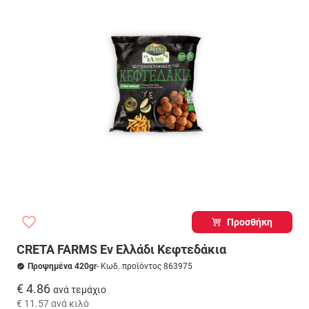
Προσθήκη
CRETA FARMS Eν Ελλάδι Κεφτεδάκια
Προψημένα 420gr
- Κωδ. προϊόντος 863975
€ 4.86
ανά τεμάχιο
€ 11.57
ανά κιλό