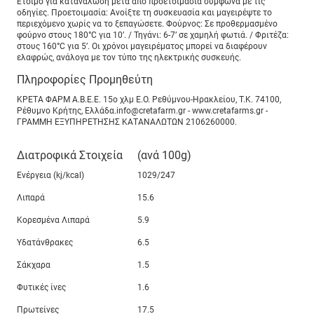
Έτοιμο για κατανάλωση μετά από προετοιμασία σύμφωνα με τις
οδηγίες. Προετοιμασία: Ανοίξτε τη συσκευασία και μαγειρέψτε το
περιεχόμενο χωρίς να το ξεπαγώσετε. Φούρνος: Σε προθερμασμένο
φούρνο στους 180°C για 10’. / Τηγάνι: 6-7’ σε χαμηλή φωτιά. / Φριτέζα:
στους 160°C για 5’. Οι χρόνοι μαγειρέματος μπορεί να διαφέρουν
ελαφρώς, ανάλογα με τον τύπο της ηλεκτρικής συσκευής.
Πληροφορίες Προμηθεύτη
ΚΡΕΤΑ ΦΑΡΜ Α.Β.Ε.Ε. 15ο χλμ Ε.Ο. Ρεθύμνου-Ηρακλείου, Τ.Κ. 74100,
Ρέθυμνο Κρήτης, Ελλάδα.info@cretafarm.gr - www.cretafarms.gr -
ΓΡΑΜΜΗ ΕΞΥΠΗΡΕΤΗΣΗΣ ΚΑΤΑΝΑΛΩΤΩΝ 2106260000.
Διατροφικά Στοιχεία
(ανά 100g)
Ενέργεια (kj/kcal)
1029/247
Λιπαρά
15.6
Κορεσμένα Λιπαρά
5.9
Υδατάνθρακες
6.5
Σάκχαρα
1.5
Φυτικές ίνες
1.6
Πρωτείνες
17.5