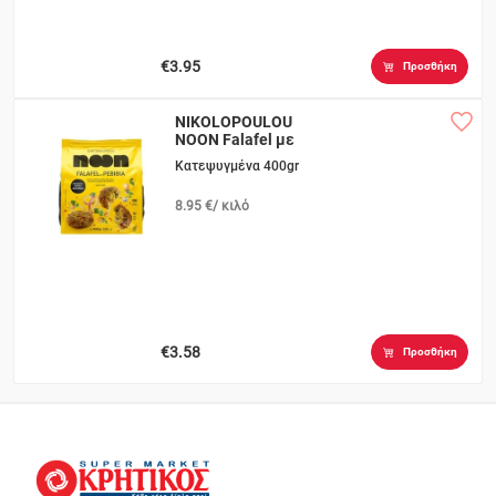
€3.95
Προσθήκη
NIKOLOPOULOU
NOON Falafel με
Ρεβίθια
Κατεψυγμένα 400gr
8.95 €/ κιλό
€3.58
Προσθήκη