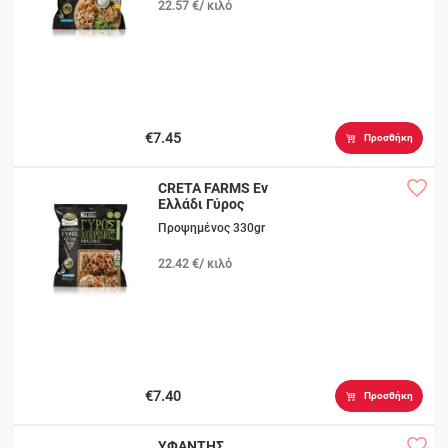
22.57 €/ κιλό
€7.45
Προσθήκη
CRETA FARMS Eν
Ελλάδι Γύρος
Χοιρινός
Προψημένος 330gr
22.42 €/ κιλό
€7.40
Προσθήκη
ΥΦΑΝΤΗΣ