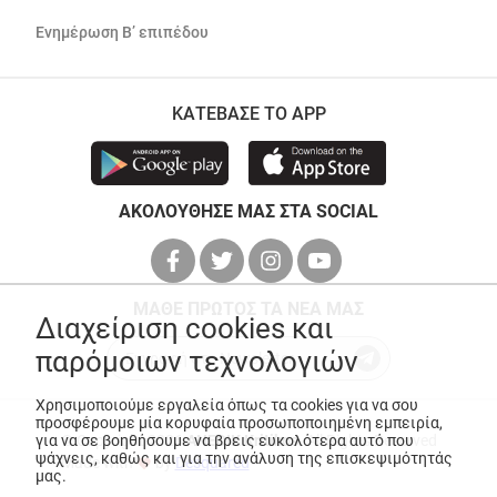
Ενημέρωση Β’ επιπέδου
ΚΑΤΕΒΑΣΕ ΤΟ APP
ΑΚΟΛΟΥΘΗΣΕ ΜΑΣ ΣΤΑ SOCIAL
ΜΑΘΕ ΠΡΩΤΟΣ ΤΑ ΝΕΑ ΜΑΣ
Διαχείριση cookies και
παρόμοιων τεχνολογιών
Χρησιμοποιούμε εργαλεία όπως τα cookies για να σου
προσφέρουμε μία κορυφαία προσωποποιημένη εμπειρία,
© Copyright 2026
ANEDIK Kritikos
. All Rights Reserved
για να σε βοηθήσουμε να βρεις ευκολότερα αυτό που
ψάχνεις, καθώς και για την ανάλυση της επισκεψιμότητάς
Made with
by
Desquared
μας.