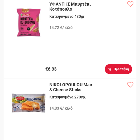
ΥΦΑΝΤΗΣ Μπιφτέκι
Κοτόπουλο
Κατεψυγμένο 430gr
14.72 €/ κιλό
€6.33
Προσθήκη
NIKOLOPOULOU Mac
& Cheese Sticks
Κατεψυγμένα 270γρ.
14.33 €/ κιλό