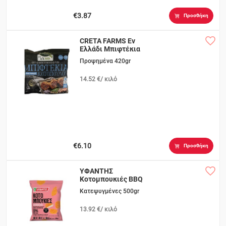
€3.87
Προσθήκη
CRETA FARMS Eν
Ελλάδι Μπιφτέκια
Κοτόπουλου
Προψημένα 420gr
14.52 €/ κιλό
€6.10
Προσθήκη
ΥΦΑΝΤΗΣ
Κοτομπουκιές BBQ
Κατεψυγμένες 500gr
13.92 €/ κιλό