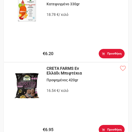
Κατεψυγμένο 330gr
18.78 €/ κιλό
€6.20
Προσθήκη
CRETA FARMS Eν
Ελλάδι Μπιφτέκια
Μοσχαρίσια
Προψημένος 420gr
16.54 €/ κιλό
€6.95
Προσθήκη