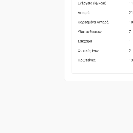
Ενέργεια (kj/kcal)
11
Λιπαρά
21
Κορεσμένα Λιπαρά
10
Υδατάνθρακες
7
Σάκχαρα
1
Φυτικές ίνες
2
Πρωτείνες
13