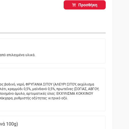
Προσθήκη
από επιλεγμένα υλικά.
ίπος βοδινό, νερό, ΦΡΥΓΑΝΙΑ ΣΙΤΟΥ (ΑΛΕΥΡΙ ΣΙΤΟΥ, εκχύλισμα
αλάτι, κρεμμύδι 0,5%, μαϊνδανό 0,5%, πρωτεΐνες (ΣΟΓΙΑΣ, ΑΒΓΟΥ,
ποιημένο άμυλο, αρτυματικές ύλες: ΕΚΧΥΛΙΣΜΑ ΚΟΚΚΙΝΟΥ
σάκχαρα, ρυθμιστής οξύτητας: κιτρικό οξύ.
ανά 100g)