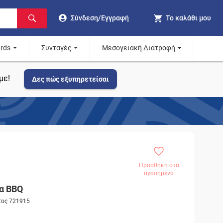
Σύνδεση/Εγγραφή
Το καλάθι μου
ards
Συνταγές
Μεσογειακή Διατροφή
με!
Δες πώς εξυπηρετείσαι
Προσθήκη στα
αγαπημένα
α BBQ
τος 721915