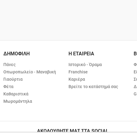
ΔΗΜΟΦΙΛΗ
Η ΕΤΑΙΡΕΙΑ
Β
Πάνες
Ιστορικό - Όραμα
Φ
Οπωροπωλείο - Μαναβική
Franchise
Ε
Γιαούρτια
Καριέρα
Σ
Φέτα
Βρείτε το κατάστημά σας
Δ
Καθαριστικά
G
Μωρομάντηλα
ΑΚΟΛΟΥΘΗΣΕ ΜΑΣ ΣΤΑ SOCIAL