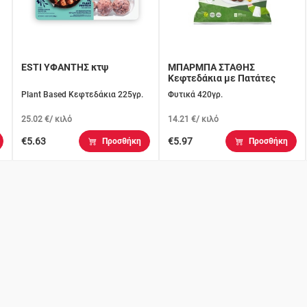
ESTI ΥΦΑΝΤΗΣ κτψ
ΜΠΑΡΜΠΑ ΣΤΑΘΗΣ
Κεφτεδάκια με Πατάτες
Plant Based Κεφτεδάκια 225γρ.
Φυτικά 420γρ.
25.02 €/ κιλό
14.21 €/ κιλό
€5.63
€5.97
Προσθήκη
Προσθήκη