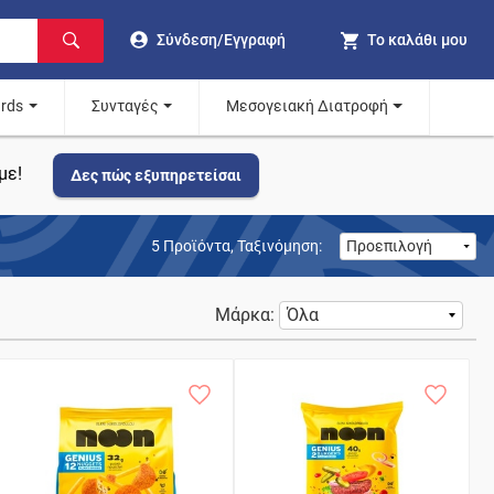
Σύνδεση/Εγγραφή
Το καλάθι μου
ards
Συνταγές
Μεσογειακή Διατροφή
με!
Δες πώς εξυπηρετείσαι
5
Προϊόντα,
Ταξινόμηση:
Μάρκα: