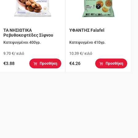
ΤΑ ΝΗΣΙΩΤΙΚΑ
ΥΦΑΝΤΗΣ Falafel
Ρεβυθοκεφτέδες Σίφνου
Κατεψυγμένοι 400γρ.
Κατεψυγμένο 410γρ.
9.70 €/ κιλό
10.39 €/ κιλό
€3.88
€4.26
Προσθήκη
Προσθήκη