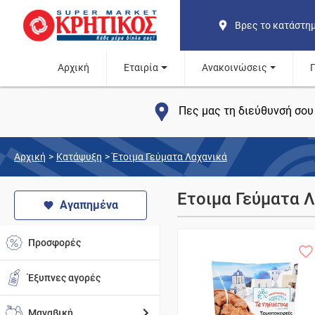
Βρες το κατάστη
Αρχική
Εταιρία
Ανακοινώσεις
Πες μας τη διεύθυνσή σου 
Αρχική
>
Κατάψυξη
>
Έτοιμα Γεύματα Λαχανικά
Έτοιμα Γεύματα 
Αγαπημένα
Προσφορές
Έξυπνες αγορές
Μαναβική