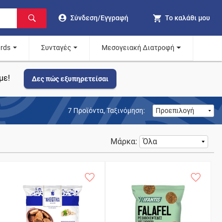
Σύνδεση/Εγγραφή
Το καλάθι μου
ards
Συνταγές
Μεσογειακή Διατροφή
με!
Δες πώς εξυπηρετείσαι
7
Προϊόντα,
Ταξινόμηση:
Μάρκα: