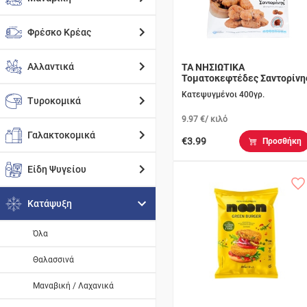
Φρέσκο Κρέας
Αλλαντικά
ΤΑ ΝΗΣΙΩΤΙΚΑ
Τοματοκεφτέδες Σαντορίνη
Κατεψυγμένοι 400γρ.
Τυροκομικά
9.97 €/ κιλό
Γαλακτοκομικά
€3.99
Προσθήκη
Είδη Ψυγείου
Κατάψυξη
Όλα
Θαλασσινά
Μαναβική / Λαχανικά