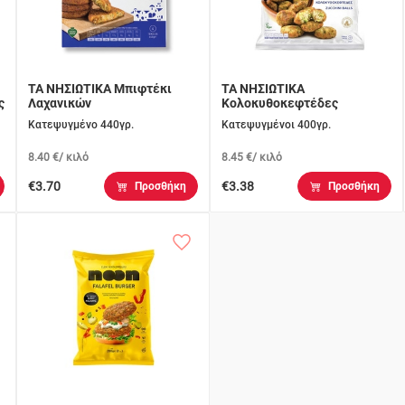
ΤΑ ΝΗΣΙΩΤΙΚΑ Μπιφτέκι
ΤΑ ΝΗΣΙΩΤΙΚΑ
ς
Λαχανικών
Κολοκυθοκεφτέδες
Κατεψυγμένο 440γρ.
Κατεψυγμένοι 400γρ.
8.40 €/ κιλό
8.45 €/ κιλό
€3.70
€3.38
Προσθήκη
Προσθήκη