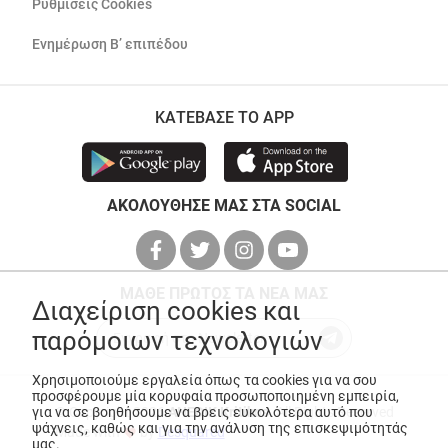
Ρυθμίσεις Cookies
Ενημέρωση Β’ επιπέδου
ΚΑΤΕΒΑΣΕ ΤΟ APP
ΑΚΟΛΟΥΘΗΣΕ ΜΑΣ ΣΤΑ SOCIAL
ΜΑΘΕ ΠΡΩΤΟΣ ΤΑ ΝΕΑ ΜΑΣ
Διαχείριση cookies και
παρόμοιων τεχνολογιών
Χρησιμοποιούμε εργαλεία όπως τα cookies για να σου
προσφέρουμε μία κορυφαία προσωποποιημένη εμπειρία,
για να σε βοηθήσουμε να βρεις ευκολότερα αυτό που
© Copyright 2026
ANEDIK Kritikos
. All Rights Reserved
ψάχνεις, καθώς και για την ανάλυση της επισκεψιμότητάς
Made with
by
Desquared
μας.