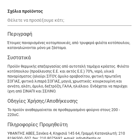
Σχόλια προϊόντος
Περιγραφή
Έτοιμες παναρισμένες κοτομπουκιές, από τρυφερά φιλέτα κοτόπουλου,
καταναλώνονται μόνο με ζέσταμα.
Συστατικά
Προϊόν θερμικής επεξεργασίας από αυτοτελή τεμάχια κρέατος. Φιλέτο
κοτόπουλου (προέλευσης Ε.Ε. και εκτός Ε.Ε.) 70%, νερό, υλικά
παναρίσματος (αλεύρι ΣΙΤΟΥ, άμυλο αραβοσίτου, φυτική πρωτεΐνη
ΣΟΓΙΑΣ, φυτικά λιπαρά ΣΟΓΙΑΣ, μαγιά, χρωστικές: κουρκουμίνη και
αννάτο, αλάτι, άμυλο, δεξτρόζη, ΓΑΛΑ, ηλιέλαιο. Ενδέχεται να περιέχει
ίχνη από ΣΙΝΑΠΙ και ΣΕΛΙΝΟ.
Οδηγίες Χρήσης/Αποθήκευσης
Το προϊόν αναθερμαίνεται σε προθερμασμένο φούρνο στους 200 -
220οC.
Πληροφορίες Προμηθεύτη
ΥΦΑΝΤΗΣ ΑΒΕΕ, Σενέκα 4, Κηφισιά 145 64, Γραμμή Καταναλωτή: 210
8196500 -507, fax: 210 8075692, e-mail: info@ifantis.gr