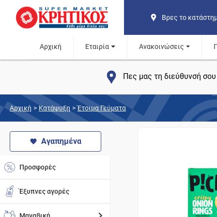
Βρες το κατάστη
Αρχική
Εταιρία
Ανακοινώσεις
Πες μας τη διεύθυνσή σου 
Αρχική
>
Κατάψυξη
>
Έτοιμα Γεύματα
Αγαπημένα
Προσφορές
Έξυπνες αγορές
Μαναβική