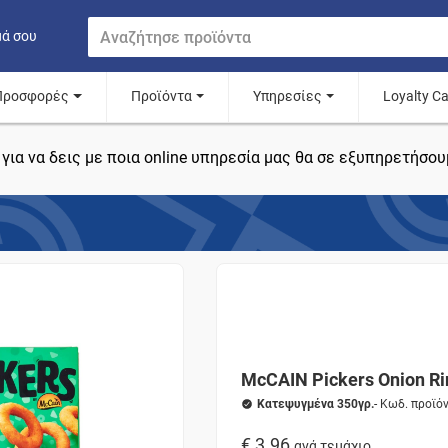
μά σου
Προσφορές
Προϊόντα
Υπηρεσίες
Loyalty C
για να δεις με ποια online υπηρεσία μας θα σε εξυπηρετήσου
McCAIN Pickers Onion Ri
Κατεψυγμένα 350γρ.
- Κωδ. προϊό
€ 3.96
ανά τεμάχιο