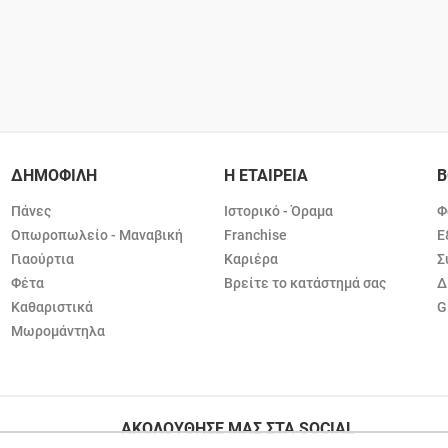
ΔΗΜΟΦΙΛΗ
Η ΕΤΑΙΡΕΙΑ
Β
Πάνες
Ιστορικό - Όραμα
Φ
Οπωροπωλείο - Μαναβική
Franchise
Ε
Γιαούρτια
Καριέρα
Σ
Φέτα
Βρείτε το κατάστημά σας
Δ
Καθαριστικά
G
Μωρομάντηλα
ΑΚΟΛΟΥΘΗΣΕ ΜΑΣ ΣΤΑ SOCIAL