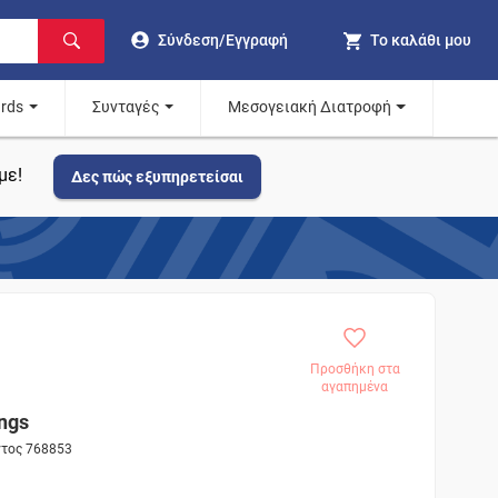
Σύνδεση/Εγγραφή
Το καλάθι μου
ards
Συνταγές
Μεσογειακή Διατροφή
με!
Δες πώς εξυπηρετείσαι
Προσθήκη στα
αγαπημένα
ngs
ντος 768853