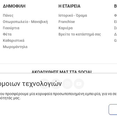
ΔΗΜΟΦΙΛΗ
Η ΕΤΑΙΡΕΙΑ
Β
Πάνες
Ιστορικό - Όραμα
Φ
Οπωροπωλείο - Μαναβική
Franchise
Ε
Γιαούρτια
Καριέρα
Σ
Φέτα
Βρείτε το κατάστημά σας
Δ
Καθαριστικά
G
Μωρομάντηλα
ΑΚΟΛΟΥΘΗΣΕ ΜΑΣ ΣΤΑ SOCIAL
ρόμοιων τεχνολογιών
 σου προσφέρουμε μία κορυφαία προσωποποιημένη εμπειρία, για να σ
μότητάς μας.