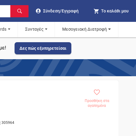
Σύνδεση/Εγγραφή
Το καλάθι μου
ards
Συνταγές
Μεσογειακή Διατροφή
με!
Δες πώς εξυπηρετείσαι
Προσθήκη στα
αγαπημένα
ς 305964