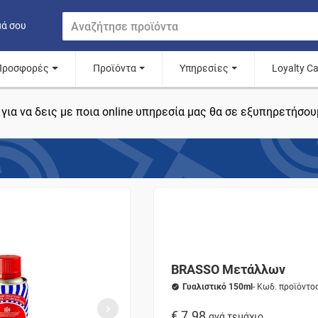
μά σου
Προσφορές
Προϊόντα
Υπηρεσίες
Loyalty C
για να δεις με ποια online υπηρεσία μας θα σε εξυπηρετήσου
BRASSO Mετάλλων
Γυαλιστικό 150ml
- Κωδ. προϊόντο
€ 7.98
ανά τεμάχιο