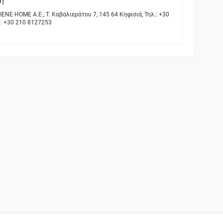
η
E HOME A.E., Τ. Καβαλιεράτου 7, 145 64 Κηφισιά, Τηλ.: +30
: +30 210 8127253