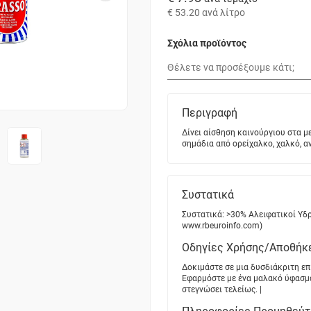
€ 53.20
ανά λίτρο
Σχόλια προϊόντος
Περιγραφή
Δίνει αίσθηση καινούργιου στα με
σημάδια από ορείχαλκο, χαλκό, 
Συστατικά
Συστατικά: >30% Αλειφατικοί Υδ
www.rbeuroinfo.com)
Οδηγίες Χρήσης/Αποθήκ
Δοκιμάστε σε μια δυσδιάκριτη 
Εφαρμόστε με ένα μαλακό ύφασμα
στεγνώσει τελείως. |