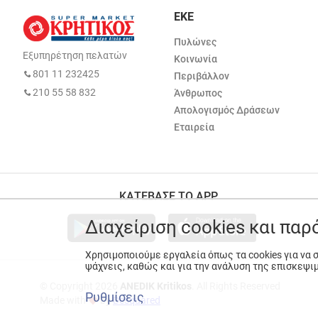
ΕΚΕ
Πυλώνες
Εξυπηρέτηση πελατών
Κοινωνία
801 11 232425
Περιβάλλον
210 55 58 832
Άνθρωπος
Απολογισμός Δράσεων
Εταιρεία
ΚΑΤΕΒΑΣΕ ΤΟ APP
Διαχείριση cookies και πα
Χρησιμοποιούμε εργαλεία όπως τα cookies για να
ψάχνεις, καθώς και για την ανάλυση της επισκεψι
© Copyright 2026
ANEDIK Kritikos
. All Rights Reserved
Ρυθμίσεις
Made with
by
Desquared